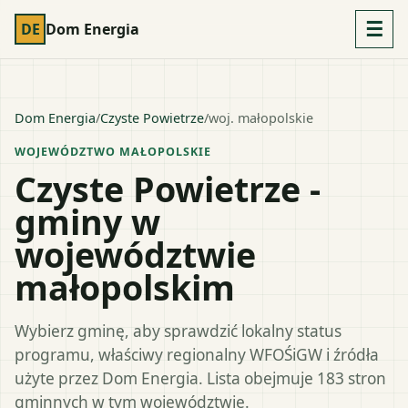
☰
DE
Dom Energia
Dom Energia
/
Czyste Powietrze
/
woj.
małopolskie
WOJEWÓDZTWO
MAŁOPOLSKIE
Czyste Powietrze -
gminy w
województwie
małopolskim
Wybierz gminę, aby sprawdzić lokalny status
programu, właściwy regionalny WFOŚiGW i źródła
użyte przez Dom Energia. Lista obejmuje
183
stron
gminnych w tym województwie.