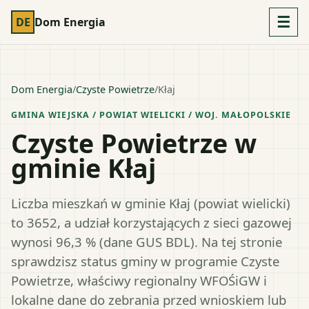
☰
DE
Dom Energia
Dom Energia
/
Czyste Powietrze
/
Kłaj
GMINA WIEJSKA
/ POWIAT
WIELICKI
/ WOJ.
MAŁOPOLSKIE
Czyste Powietrze w
gminie Kłaj
Liczba mieszkań w gminie Kłaj (powiat wielicki)
to 3652, a udział korzystających z sieci gazowej
wynosi 96,3 % (dane GUS BDL). Na tej stronie
sprawdzisz status gminy w programie Czyste
Powietrze, właściwy regionalny WFOŚiGW i
lokalne dane do zebrania przed wnioskiem lub