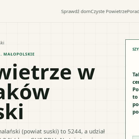
Sprawdź dom
Czyste Powietrze
Porad
ki
SZ
J.
MAŁOPOLSKIE
wietrze w
Ta
aków
ce
Po
to
ski
po
po
ański (powiat suski) to 5244, a udział