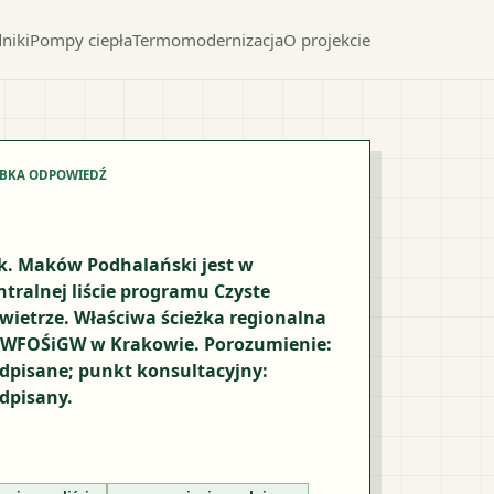
niki
Pompy ciepła
Termomodernizacja
O projekcie
YBKA ODPOWIEDŹ
k. Maków Podhalański jest w
ntralnej liście programu Czyste
wietrze. Właściwa ścieżka regionalna
 WFOŚiGW w Krakowie. Porozumienie:
dpisane; punkt konsultacyjny:
dpisany.