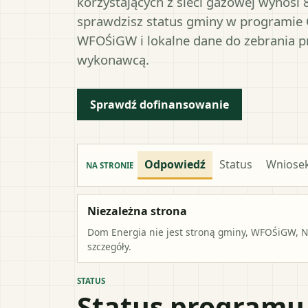
korzystających z sieci gazowej wynosi 
sprawdzisz status gminy w programie 
WFOŚiGW i lokalne dane do zebrania 
wykonawcą.
Sprawdź dofinansowanie
Odpowiedź
Status
Wniose
NA STRONIE
Niezależna strona
Dom Energia nie jest stroną gminy, WFOŚiGW, NF
szczegóły.
STATUS
Status programu