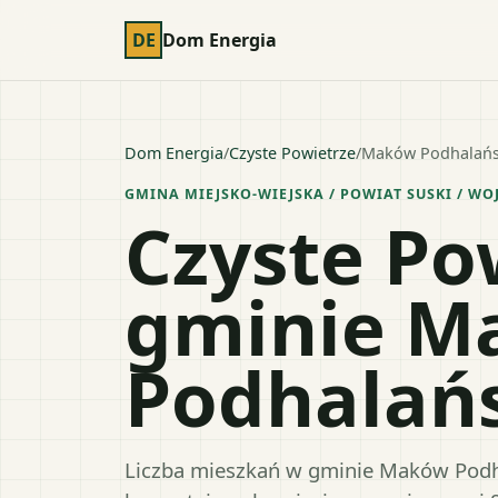
DE
Dom Energia
Dom Energia
/
Czyste Powietrze
/
Maków Podhalańs
GMINA MIEJSKO-WIEJSKA
/ POWIAT
SUSKI
/ WO
Czyste Po
gminie M
Podhalań
Liczba mieszkań w gminie Maków Podhal