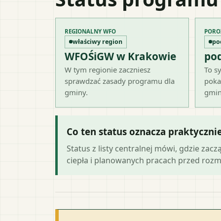
REGIONALNY WFO
PORO
właściwy region
po
WFOŚiGW w Krakowie
po
W tym regionie zaczniesz
To sy
sprawdzać zasady programu dla
poka
gminy.
gmin
Co ten status oznacza praktyczni
Status z listy centralnej mówi, gdzie zacz
ciepła i planowanych pracach przed roz