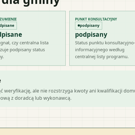
ZUMIENIE
PUNKT KONSULTACYJNY
dpisane
podpisany
dpisane
podpisany
gnał, czy centralna lista
Status punktu konsultacyjno
zuje podpisany status
informacyjnego według
y.
centralnej listy programu.
e
ąć weryfikację, ale nie rozstrzyga kwoty ani kwalifikacji do
mową z doradcą lub wykonawcą.