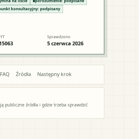
gmina na liście
porozumienie:
podpisane
punkt konsultacyjny:
podpisany
RYT
Sprawdzono
15063
5 czerwca 2026
FAQ
Źródła
Następny krok
 publiczne źródła i gdzie trzeba sprawdzić