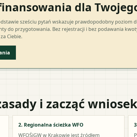
finansowania dla Twoje
odstawie sześciu pytań wskazuje prawdopodobny poziom 
ty do przygotowania. Bez rejestracji i bez podawania kwo
a Ciebie.
ania
zasady i zacząć wniose
2. Regionalna ścieżka WFO
3
WFOŚiGW w Krakowie
jest źródłem
P