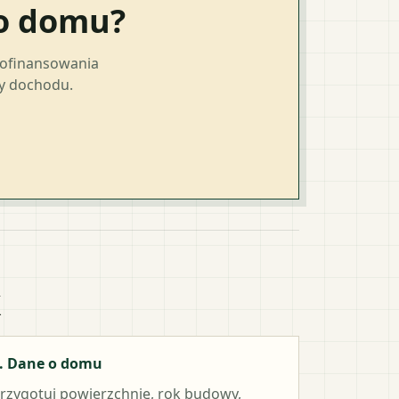
go domu?
dofinansowania
ty dochodu.
k
. Dane o domu
rzygotuj powierzchnię, rok budowy,