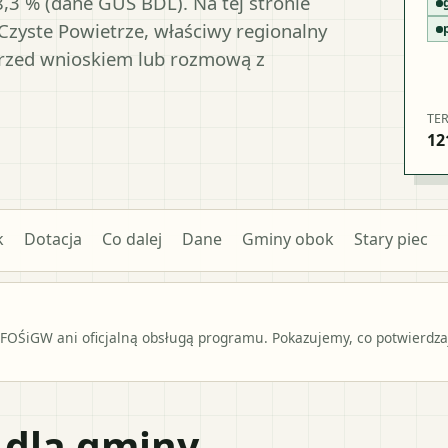
8,3 % (dane GUS BDL). Na tej stronie
Czyste Powietrze, właściwy regionalny
przed wnioskiem lub rozmową z
TE
12
k
Dotacja
Co dalej
Dane
Gminy obok
Stary piec
OŚiGW ani oficjalną obsługą programu. Pokazujemy, co potwierdzają
 dla gminy