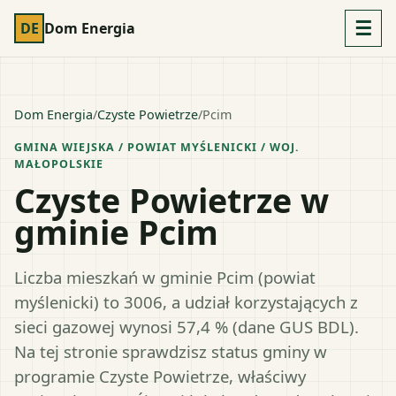
☰
DE
Dom Energia
Dom Energia
/
Czyste Powietrze
/
Pcim
GMINA WIEJSKA
/ POWIAT
MYŚLENICKI
/ WOJ.
MAŁOPOLSKIE
Czyste Powietrze w
gminie Pcim
Liczba mieszkań w gminie Pcim (powiat
myślenicki) to 3006, a udział korzystających z
sieci gazowej wynosi 57,4 % (dane GUS BDL).
Na tej stronie sprawdzisz status gminy w
programie Czyste Powietrze, właściwy