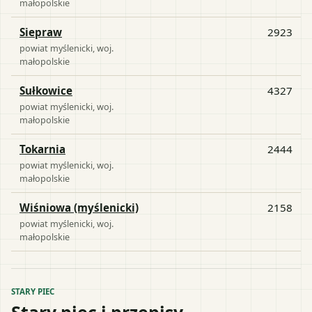
małopolskie
Siepraw
2923
powiat
myślenicki
, woj.
małopolskie
Sułkowice
4327
powiat
myślenicki
, woj.
małopolskie
Tokarnia
2444
powiat
myślenicki
, woj.
małopolskie
Wiśniowa (myślenicki)
2158
powiat
myślenicki
, woj.
małopolskie
STARY PIEC
Stary piec i przepisy