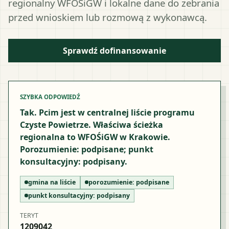
regionalny WFOŚiGW i lokalne dane do zebrania
przed wnioskiem lub rozmową z wykonawcą.
Sprawdź dofinansowanie
SZYBKA ODPOWIEDŹ
Tak. Pcim jest w centralnej liście programu
Czyste Powietrze. Właściwa ścieżka
regionalna to WFOŚiGW w Krakowie.
Porozumienie: podpisane; punkt
konsultacyjny: podpisany.
gmina na liście
porozumienie:
podpisane
punkt konsultacyjny:
podpisany
TERYT
1209042