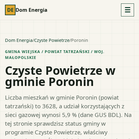
☰
DE
Dom Energia
Dom Energia
/
Czyste Powietrze
/
Poronin
GMINA WIEJSKA
/ POWIAT
TATRZAŃSKI
/ WOJ.
MAŁOPOLSKIE
Czyste Powietrze w
gminie Poronin
Liczba mieszkań w gminie Poronin (powiat
tatrzański) to 3628, a udział korzystających z
sieci gazowej wynosi 5,9 % (dane GUS BDL). Na
tej stronie sprawdzisz status gminy w
programie Czyste Powietrze, właściwy