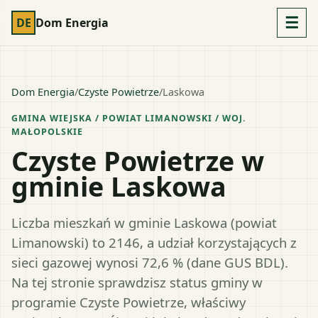
☰
DE
Dom Energia
Dom Energia
/
Czyste Powietrze
/
Laskowa
GMINA WIEJSKA
/ POWIAT
LIMANOWSKI
/ WOJ.
MAŁOPOLSKIE
Czyste Powietrze w
gminie Laskowa
Liczba mieszkań w gminie Laskowa (powiat
Limanowski) to 2146, a udział korzystających z
sieci gazowej wynosi 72,6 % (dane GUS BDL).
Na tej stronie sprawdzisz status gminy w
programie Czyste Powietrze, właściwy