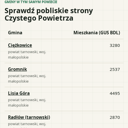
GMINY W TYM SAMYM POWIECIE
Sprawdź pobliskie strony
Czystego Powietrza
Gmina
Mieszkania (GUS BDL)
Ciężkowice
3280
powiat
tarnowski
, woj.
małopolskie
Gromnik
2537
powiat
tarnowski
, woj.
małopolskie
Lisia Góra
4495
powiat
tarnowski
, woj.
małopolskie
Radłów (tarnowski)
2870
powiat
tarnowski
, woj.