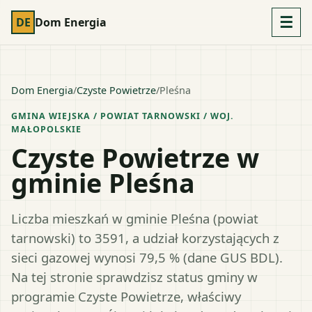
☰
DE
Dom Energia
Dom Energia
/
Czyste Powietrze
/
Pleśna
GMINA WIEJSKA
/ POWIAT
TARNOWSKI
/ WOJ.
MAŁOPOLSKIE
Czyste Powietrze w
gminie Pleśna
Liczba mieszkań w gminie Pleśna (powiat
tarnowski) to 3591, a udział korzystających z
sieci gazowej wynosi 79,5 % (dane GUS BDL).
Na tej stronie sprawdzisz status gminy w
programie Czyste Powietrze, właściwy