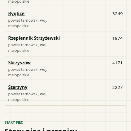
małopolskie
Ryglice
3249
powiat
tarnowski
, woj.
małopolskie
Rzepiennik Strzyżewski
1874
powiat
tarnowski
, woj.
małopolskie
Skrzyszów
4171
powiat
tarnowski
, woj.
małopolskie
Szerzyny
2227
powiat
tarnowski
, woj.
małopolskie
STARY PIEC
Stary piec i przepisy