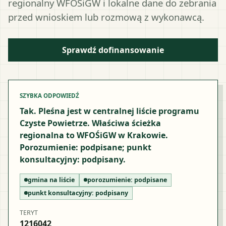
regionalny WFOŚiGW i lokalne dane do zebrania
przed wnioskiem lub rozmową z wykonawcą.
Sprawdź dofinansowanie
SZYBKA ODPOWIEDŹ
Tak. Pleśna jest w centralnej liście programu
Czyste Powietrze. Właściwa ścieżka
regionalna to WFOŚiGW w Krakowie.
Porozumienie: podpisane; punkt
konsultacyjny: podpisany.
gmina na liście
porozumienie:
podpisane
punkt konsultacyjny:
podpisany
TERYT
1216042