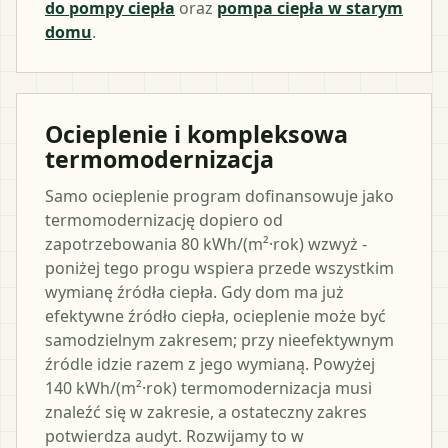
do pompy ciepła
oraz
pompa ciepła w starym
domu
.
Ocieplenie i kompleksowa
termomodernizacja
Samo ocieplenie program dofinansowuje jako
termomodernizację dopiero od
zapotrzebowania 80 kWh/(m²·rok) wzwyż -
poniżej tego progu wspiera przede wszystkim
wymianę źródła ciepła. Gdy dom ma już
efektywne źródło ciepła, ocieplenie może być
samodzielnym zakresem; przy nieefektywnym
źródle idzie razem z jego wymianą. Powyżej
140 kWh/(m²·rok) termomodernizacja musi
znaleźć się w zakresie, a ostateczny zakres
potwierdza audyt. Rozwijamy to w