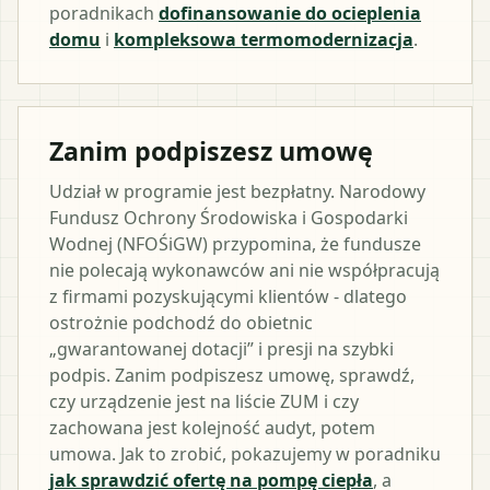
poradnikach
dofinansowanie do ocieplenia
domu
i
kompleksowa termomodernizacja
.
Zanim podpiszesz umowę
Udział w programie jest bezpłatny. Narodowy
Fundusz Ochrony Środowiska i Gospodarki
Wodnej (NFOŚiGW) przypomina, że fundusze
nie polecają wykonawców ani nie współpracują
z firmami pozyskującymi klientów - dlatego
ostrożnie podchodź do obietnic
„gwarantowanej dotacji” i presji na szybki
podpis. Zanim podpiszesz umowę, sprawdź,
czy urządzenie jest na liście ZUM i czy
zachowana jest kolejność audyt, potem
umowa. Jak to zrobić, pokazujemy w poradniku
jak sprawdzić ofertę na pompę ciepła
, a