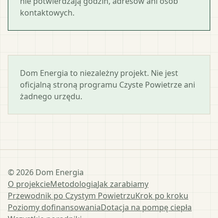
nie potwierdzają godzin, adresów ani osób
kontaktowych.
Dom Energia to niezależny projekt. Nie jest
oficjalną stroną programu Czyste Powietrze ani
żadnego urzędu.
©
2026
Dom Energia
O projekcie
Metodologia
Jak zarabiamy
Przewodnik po Czystym Powietrzu
Krok po kroku
Poziomy dofinansowania
Dotacja na pompę ciepła