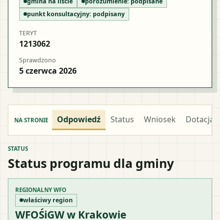
gmina na liście
porozumienie:
podpisane
punkt konsultacyjny:
podpisany
TERYT
1213062
Sprawdzono
5 czerwca 2026
Odpowiedź
Status
Wniosek
Dotacja
NA STRONIE
STATUS
Status programu dla gminy
REGIONALNY WFO
właściwy region
WFOŚiGW w Krakowie