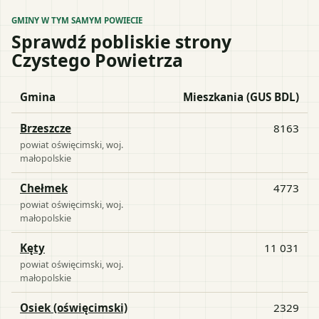
GMINY W TYM SAMYM POWIECIE
Sprawdź pobliskie strony
Czystego Powietrza
Gmina
Mieszkania (GUS BDL)
Brzeszcze
8163
powiat
oświęcimski
, woj.
małopolskie
Chełmek
4773
powiat
oświęcimski
, woj.
małopolskie
Kęty
11 031
powiat
oświęcimski
, woj.
małopolskie
Osiek (oświęcimski)
2329