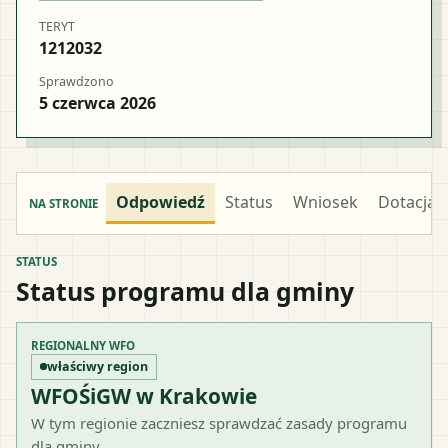
TERYT
1212032
Sprawdzono
5 czerwca 2026
Odpowiedź
Status
Wniosek
Dotacja
NA STRONIE
STATUS
Status programu dla gminy
REGIONALNY WFO
właściwy region
WFOŚiGW w Krakowie
W tym regionie zaczniesz sprawdzać zasady programu
dla gminy.