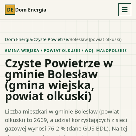
☰
DE
Dom Energia
Dom Energia
/
Czyste Powietrze
/
Bolesław (powiat olkuski)
GMINA WIEJSKA
/ POWIAT
OLKUSKI
/ WOJ.
MAŁOPOLSKIE
Czyste Powietrze w
gminie Bolesław
(gmina wiejska,
powiat olkuski)
Liczba mieszkań w gminie Bolesław (powiat
olkuski) to 2669, a udział korzystających z sieci
gazowej wynosi 76,2 % (dane GUS BDL). Na tej