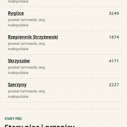
małopolskie
Ryglice
3249
powiat
tarnowski
, woj.
małopolskie
Rzepiennik Strzyżewski
1874
powiat
tarnowski
, woj.
małopolskie
Skrzyszów
4171
powiat
tarnowski
, woj.
małopolskie
Szerzyny
2227
powiat
tarnowski
, woj.
małopolskie
STARY PIEC
Stary piec i przepisy