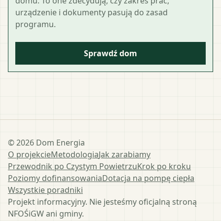
domu. To one zdecydują, czy zakres prac,
urządzenie i dokumenty pasują do zasad
programu.
Sprawdź dom
©
2026
Dom Energia
O projekcie
Metodologia
Jak zarabiamy
Przewodnik po Czystym Powietrzu
Krok po kroku
Poziomy dofinansowania
Dotacja na pompę ciepła
Wszystkie poradniki
Projekt informacyjny. Nie jesteśmy oficjalną stroną
NFOŚiGW ani gminy.