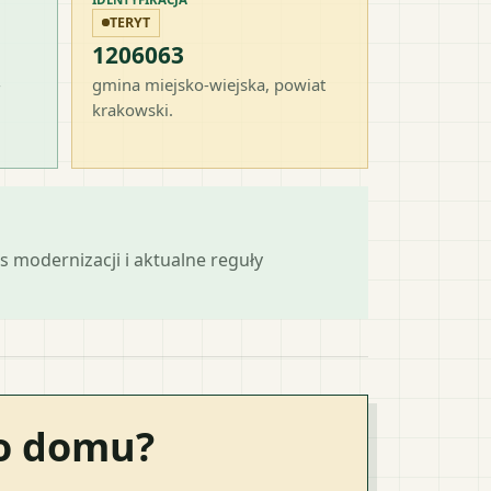
TERYT
1206063
-
gmina miejsko-wiejska
, powiat
krakowski
.
s modernizacji i aktualne reguły
go domu?