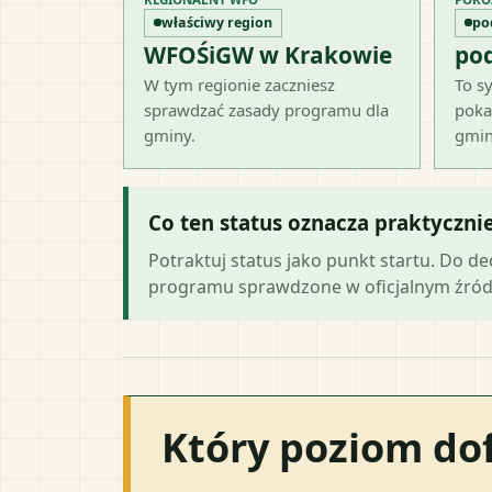
właściwy region
po
WFOŚiGW w Krakowie
po
W tym regionie zaczniesz
To sy
sprawdzać zasady programu dla
poka
gminy.
gmin
Co ten status oznacza praktyczni
Potraktuj status jako punkt startu. Do d
programu sprawdzone w oficjalnym źród
Który poziom do