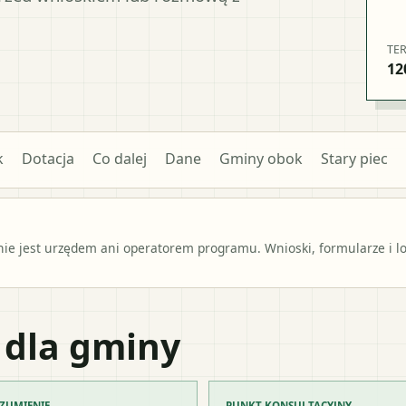
TE
12
k
Dotacja
Co dalej
Dane
Gminy obok
Stary piec
e jest urzędem ani operatorem programu. Wnioski, formularze i lok
 dla gminy
ZUMIENIE
PUNKT KONSULTACYJNY