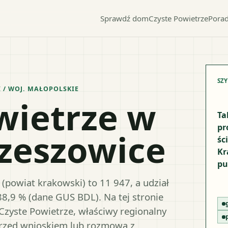
Sprawdź dom
Czyste Powietrze
Porad
SZ
I
/ WOJ.
MAŁOPOLSKIE
wietrze w
Ta
pr
zeszowice
śc
Kr
pu
(powiat krakowski) to 11 947, a udział
88,9 % (dane GUS BDL). Na tej stronie
Czyste Powietrze, właściwy regionalny
przed wnioskiem lub rozmową z