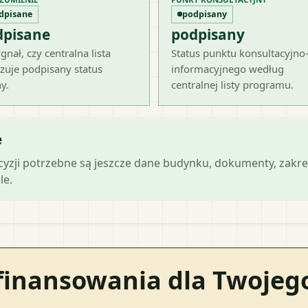
dpisane
podpisany
dpisane
podpisany
gnał, czy centralna lista
Status punktu konsultacyjno
zuje podpisany status
informacyjnego według
y.
centralnej listy programu.
e
ecyzji potrzebne są jeszcze dane budynku, dokumenty, zakre
le.
finansowania dla Twoje