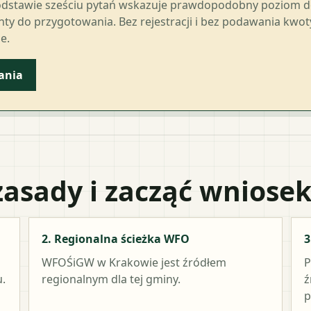
odstawie sześciu pytań wskazuje prawdopodobny poziom 
ty do przygotowania. Bez rejestracji i bez podawania kwo
e.
ania
zasady i zacząć wniose
2. Regionalna ścieżka WFO
3
WFOŚiGW w Krakowie
jest źródłem
P
.
regionalnym dla tej gminy.
ź
p