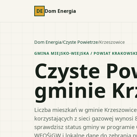
DE
Dom Energia
Dom Energia
/
Czyste Powietrze
/
Krzeszowice
GMINA MIEJSKO-WIEJSKA
/ POWIAT
KRAKOWSK
Czyste Po
gminie Kr
Liczba mieszkań w gminie Krzeszowice 
korzystających z sieci gazowej wynosi 
sprawdzisz status gminy w programie 
WFOŚiGW i lokalne dane do zebrania 