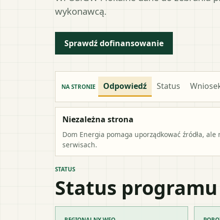
wykonawcą.
Sprawdź dofinansowanie
Odpowiedź
Status
Wniose
NA STRONIE
Niezależna strona
Dom Energia pomaga uporządkować źródła, ale ni
serwisach.
STATUS
Status programu
REGIONALNY WFO
PORO