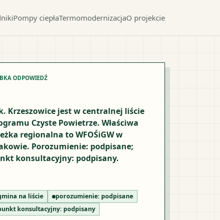
niki
Pompy ciepła
Termomodernizacja
O projekcie
YBKA ODPOWIEDŹ
k. Krzeszowice jest w centralnej liście
ogramu Czyste Powietrze. Właściwa
ieżka regionalna to WFOŚiGW w
akowie. Porozumienie: podpisane;
nkt konsultacyjny: podpisany.
gmina na liście
porozumienie:
podpisane
punkt konsultacyjny:
podpisany