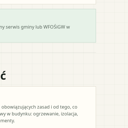
cjalny serwis gminy lub WFOŚiGW w
ać
 obowiązujących zasad i od tego, co
y w budynku: ogrzewanie, izolacja,
umenty.