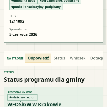
gmina na liście
porozumienie:
podpisane
punkt konsultacyjny:
podpisany
TERYT
1211092
Sprawdzono
5 czerwca 2026
Odpowiedź
Status
Wniosek
Dotacja
NA STRONIE
STATUS
Status programu dla gminy
REGIONALNY WFO
właściwy region
WFOŚiGW w Krakowie