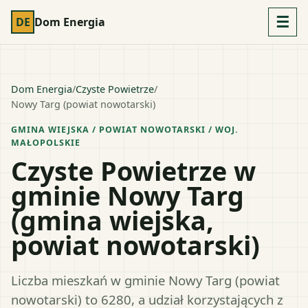
☰
DE
Dom Energia
Dom Energia
/
Czyste Powietrze
/
Nowy Targ (powiat nowotarski)
GMINA WIEJSKA
/ POWIAT
NOWOTARSKI
/ WOJ.
MAŁOPOLSKIE
Czyste Powietrze w
gminie Nowy Targ
(gmina wiejska,
powiat nowotarski)
Liczba mieszkań w gminie Nowy Targ (powiat
nowotarski) to 6280, a udział korzystających z