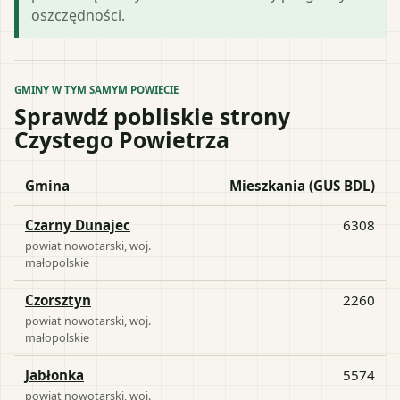
oszczędności.
GMINY W TYM SAMYM POWIECIE
Sprawdź pobliskie strony
Czystego Powietrza
Gmina
Mieszkania (GUS BDL)
Czarny Dunajec
6308
powiat
nowotarski
, woj.
małopolskie
Czorsztyn
2260
powiat
nowotarski
, woj.
małopolskie
Jabłonka
5574
powiat
nowotarski
, woj.