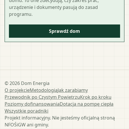
domu. To one zdecydują, czy zakres prac,
urządzenie i dokumenty pasują do zasad
programu.
Sprawdź dom
©
2026
Dom Energia
O projekcie
Metodologia
Jak zarabiamy
Przewodnik po Czystym Powietrzu
Krok po kroku
Poziomy dofinansowania
Dotacja na pompę ciepła
Wszystkie poradniki
Projekt informacyjny. Nie jesteśmy oficjalną stroną
NFOŚiGW ani gminy.