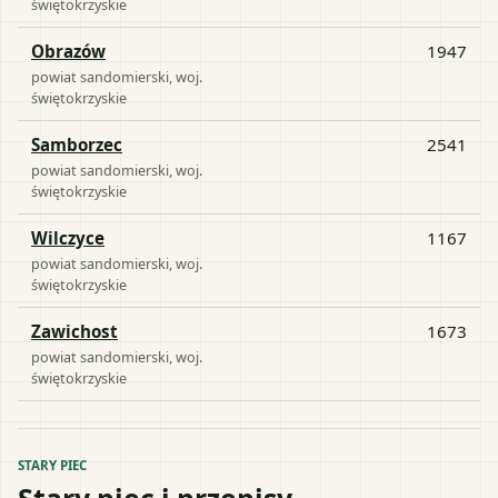
świętokrzyskie
Obrazów
1947
powiat
sandomierski
, woj.
świętokrzyskie
Samborzec
2541
powiat
sandomierski
, woj.
świętokrzyskie
Wilczyce
1167
powiat
sandomierski
, woj.
świętokrzyskie
Zawichost
1673
powiat
sandomierski
, woj.
świętokrzyskie
STARY PIEC
Stary piec i przepisy