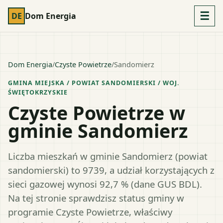
☰
DE
Dom Energia
Dom Energia
/
Czyste Powietrze
/
Sandomierz
GMINA MIEJSKA
/ POWIAT
SANDOMIERSKI
/ WOJ.
ŚWIĘTOKRZYSKIE
Czyste Powietrze w
gminie Sandomierz
Liczba mieszkań w gminie Sandomierz (powiat
sandomierski) to 9739, a udział korzystających z
sieci gazowej wynosi 92,7 % (dane GUS BDL).
Na tej stronie sprawdzisz status gminy w
programie Czyste Powietrze, właściwy