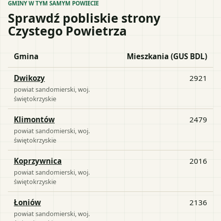
GMINY W TYM SAMYM POWIECIE
Sprawdź pobliskie strony
Czystego Powietrza
Gmina
Mieszkania (GUS BDL)
Dwikozy
2921
powiat
sandomierski
, woj.
świętokrzyskie
Klimontów
2479
powiat
sandomierski
, woj.
świętokrzyskie
Koprzywnica
2016
powiat
sandomierski
, woj.
świętokrzyskie
Łoniów
2136
powiat
sandomierski
, woj.