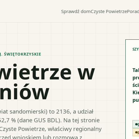
Sprawdź dom
Czyste Powietrze
Porad
SZ
J.
ŚWIĘTOKRZYSKIE
wietrze w
Ta
pr
oniów
śc
Ki
pu
at sandomierski) to 2136, a udział
52,7 % (dane GUS BDL). Na tej stronie
Czyste Powietrze, właściwy regionalny
przed wnioskiem lub rozmową z