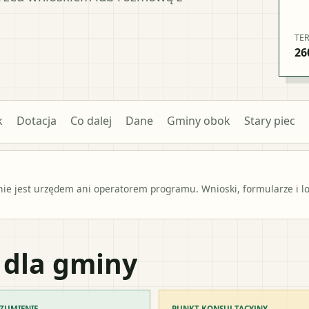
TE
26
k
Dotacja
Co dalej
Dane
Gminy obok
Stary piec
e jest urzędem ani operatorem programu. Wnioski, formularze i lok
 dla gminy
ZUMIENIE
PUNKT KONSULTACYJNY