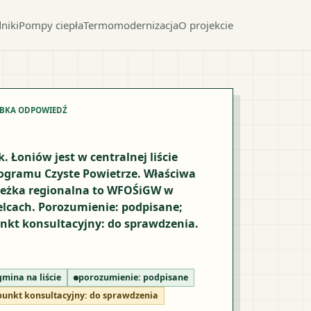
niki
Pompy ciepła
Termomodernizacja
O projekcie
YBKA ODPOWIEDŹ
k. Łoniów jest w centralnej liście
ogramu Czyste Powietrze. Właściwa
ieżka regionalna to WFOŚiGW w
elcach. Porozumienie: podpisane;
nkt konsultacyjny: do sprawdzenia.
gmina na liście
porozumienie:
podpisane
punkt konsultacyjny:
do sprawdzenia