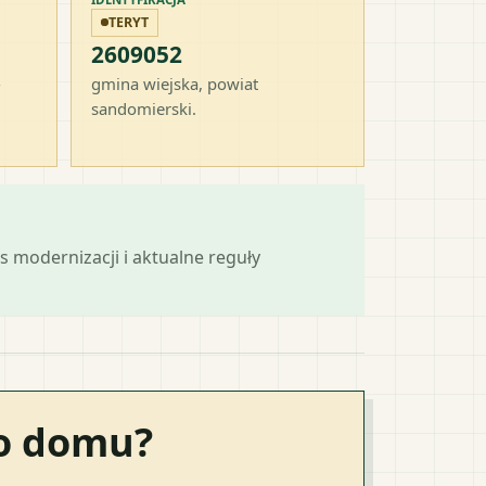
TERYT
2609052
-
gmina wiejska
, powiat
sandomierski
.
s modernizacji i aktualne reguły
go domu?