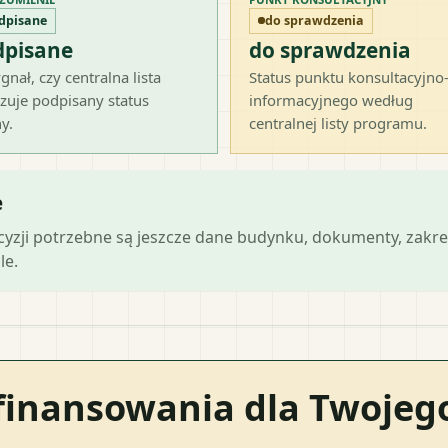
dpisane
do sprawdzenia
dpisane
do sprawdzenia
gnał, czy centralna lista
Status punktu konsultacyjno
zuje podpisany status
informacyjnego według
y.
centralnej listy programu.
e
ecyzji potrzebne są jeszcze dane budynku, dokumenty, zakre
le.
finansowania dla Twoje