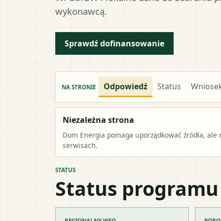
wykonawcą.
Sprawdź dofinansowanie
Odpowiedź
Status
Wniose
NA STRONIE
Niezależna strona
Dom Energia pomaga uporządkować źródła, ale ni
serwisach.
STATUS
Status programu
REGIONALNY WFO
PORO