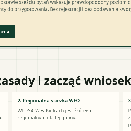
odstawie sześciu pytań wskazuje prawdopodobny poziom 
ty do przygotowania. Bez rejestracji i bez podawania kwo
ania
zasady i zacząć wniose
2. Regionalna ścieżka WFO
3
WFOŚiGW w Kielcach
jest źródłem
P
.
regionalnym dla tej gminy.
ź
p