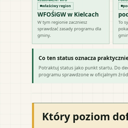
właściwy region
po
WFOŚiGW w Kielcach
po
W tym regionie zaczniesz
To sy
sprawdzać zasady programu dla
poka
gminy.
gmin
Co ten status oznacza praktyczni
Potraktuj status jako punkt startu. Do d
programu sprawdzone w oficjalnym źród
Który poziom do