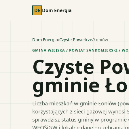
DE
Dom Energia
Dom Energia
/
Czyste Powietrze
/
Łoniów
GMINA WIEJSKA
/ POWIAT
SANDOMIERSKI
/ WO
Czyste Po
gminie Ł
Liczba mieszkań w gminie Łoniów (powi
korzystających z sieci gazowej wynosi 
sprawdzisz status gminy w programie 
WFOŚiGW i lokalne dane do zebrania 