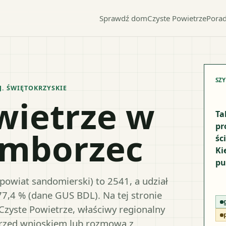
Sprawdź dom
Czyste Powietrze
Porad
SZ
J.
ŚWIĘTOKRZYSKIE
wietrze w
Ta
pr
amborzec
śc
Ki
pu
owiat sandomierski) to 2541, a udział
77,4 % (dane GUS BDL). Na tej stronie
Czyste Powietrze, właściwy regionalny
przed wnioskiem lub rozmową z