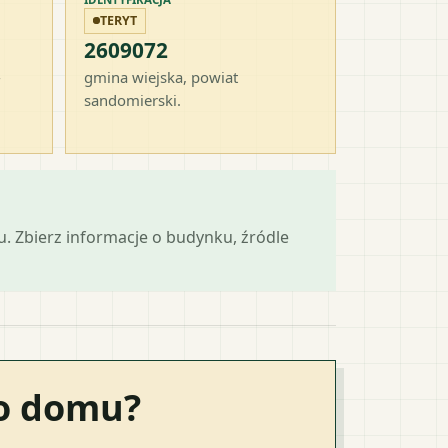
TERYT
2609072
-
gmina wiejska
, powiat
sandomierski
.
mu. Zbierz informacje o budynku, źródle
go domu?