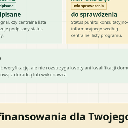
dpisane
do sprawdzenia
dpisane
do sprawdzenia
gnał, czy centralna lista
Status punktu konsultacyjno
zuje podpisany status
informacyjnego według
y.
centralnej listy programu.
e
ąć weryfikację, ale nie rozstrzyga kwoty ani kwalifikacji do
mową z doradcą lub wykonawcą.
finansowania dla Twoje