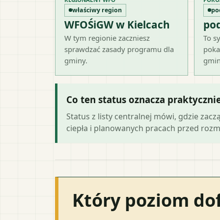
właściwy region
po
WFOŚiGW w Kielcach
po
W tym regionie zaczniesz
To sy
sprawdzać zasady programu dla
poka
gminy.
gmin
Co ten status oznacza praktyczni
Status z listy centralnej mówi, gdzie zacz
ciepła i planowanych pracach przed roz
Który poziom do