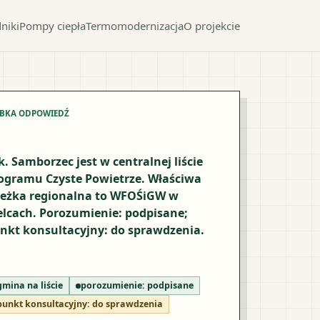
niki
Pompy ciepła
Termomodernizacja
O projekcie
YBKA ODPOWIEDŹ
k. Samborzec jest w centralnej liście
ogramu Czyste Powietrze. Właściwa
ieżka regionalna to WFOŚiGW w
elcach. Porozumienie: podpisane;
nkt konsultacyjny: do sprawdzenia.
gmina na liście
porozumienie:
podpisane
punkt konsultacyjny:
do sprawdzenia