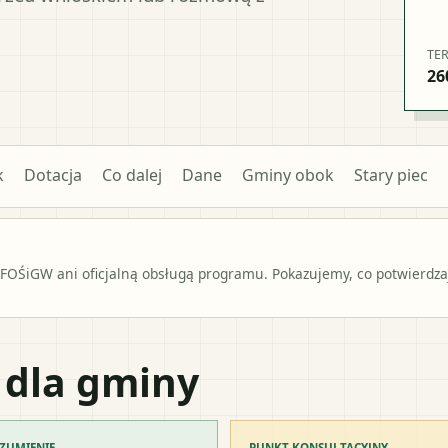
TE
26
k
Dotacja
Co dalej
Dane
Gminy obok
Stary piec
OŚiGW ani oficjalną obsługą programu. Pokazujemy, co potwierdzają
 dla gminy
ZUMIENIE
PUNKT KONSULTACYJNY