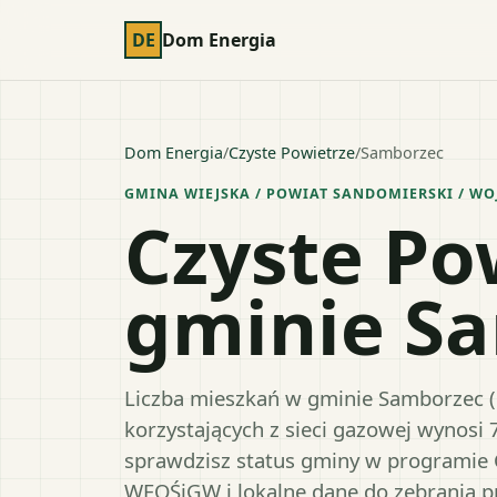
DE
Dom Energia
Dom Energia
/
Czyste Powietrze
/
Samborzec
GMINA WIEJSKA
/ POWIAT
SANDOMIERSKI
/ WO
Czyste Po
gminie S
Liczba mieszkań w gminie Samborzec (p
korzystających z sieci gazowej wynosi 
sprawdzisz status gminy w programie 
WFOŚiGW i lokalne dane do zebrania 