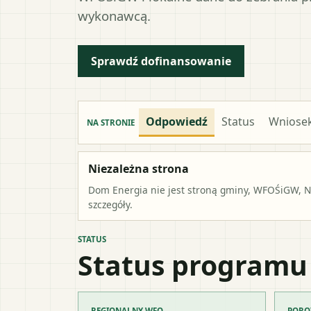
wykonawcą.
Sprawdź dofinansowanie
Odpowiedź
Status
Wniose
NA STRONIE
Niezależna strona
Dom Energia nie jest stroną gminy, WFOŚiGW, NF
szczegóły.
STATUS
Status programu
REGIONALNY WFO
PORO