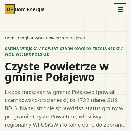
☰
DE
Dom Energia
Dom Energia
/
Czyste Powietrze
/
Połajewo
GMINA WIEJSKA
/ POWIAT
CZARNKOWSKO-TRZCIANECKI
/
WOJ.
WIELKOPOLSKIE
Czyste Powietrze w
gminie Połajewo
Liczba mieszkań w gminie Połajewo (powiat
czarnkowsko-trzcianecki) to 1722 (dane GUS
BDL). Na tej stronie sprawdzisz status gminy w
programie Czyste Powietrze, właściwy
regionalny WFOŚiGW i lokalne dane do zebrania