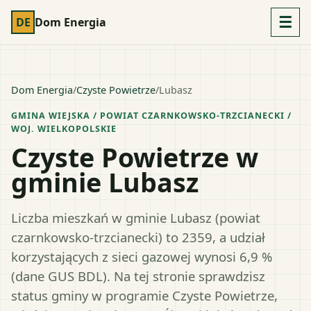
☰
DE
Dom Energia
Dom Energia
/
Czyste Powietrze
/
Lubasz
GMINA WIEJSKA
/ POWIAT
CZARNKOWSKO-TRZCIANECKI
/
WOJ.
WIELKOPOLSKIE
Czyste Powietrze w
gminie Lubasz
Liczba mieszkań w gminie Lubasz (powiat
czarnkowsko-trzcianecki) to 2359, a udział
korzystających z sieci gazowej wynosi 6,9 %
(dane GUS BDL). Na tej stronie sprawdzisz
status gminy w programie Czyste Powietrze,