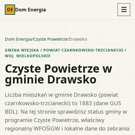
☰
DE
Dom Energia
Dom Energia
/
Czyste Powietrze
/
Drawsko
GMINA WIEJSKA
/ POWIAT
CZARNKOWSKO-TRZCIANECKI
/
WOJ.
WIELKOPOLSKIE
Czyste Powietrze w
gminie Drawsko
Liczba mieszkań w gminie Drawsko (powiat
czarnkowsko-trzcianecki) to 1883 (dane GUS
BDL). Na tej stronie sprawdzisz status gminy w
programie Czyste Powietrze, właściwy
regionalny WFOŚiGW i lokalne dane do zebrania