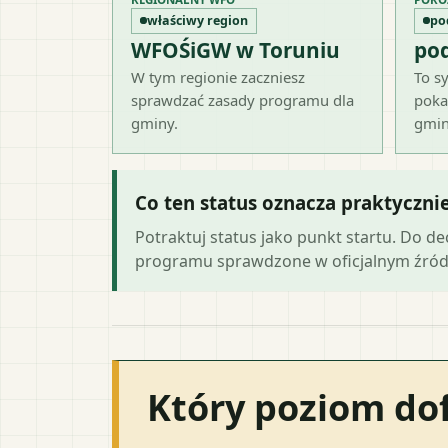
właściwy region
po
WFOŚiGW w Toruniu
po
W tym regionie zaczniesz
To sy
sprawdzać zasady programu dla
poka
gminy.
gmin
Co ten status oznacza praktyczni
Potraktuj status jako punkt startu. Do d
programu sprawdzone w oficjalnym źród
Który poziom do