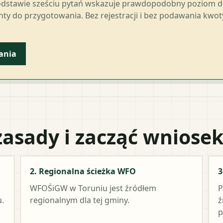
odstawie sześciu pytań wskazuje prawdopodobny poziom 
ty do przygotowania. Bez rejestracji i bez podawania kwo
ania
zasady i zacząć wniose
2. Regionalna ścieżka WFO
3
WFOŚiGW w Toruniu
jest źródłem
P
.
regionalnym dla tej gminy.
ź
p