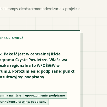
niki
Pompy ciepła
Termomodernizacja
O projekcie
YBKA ODPOWIEDŹ
k. Pakość jest w centralnej liście
ogramu Czyste Powietrze. Właściwa
ieżka regionalna to WFOŚiGW w
runiu. Porozumienie: podpisane; punkt
nsultacyjny: podpisany.
gmina na liście
porozumienie:
podpisane
punkt konsultacyjny:
podpisany