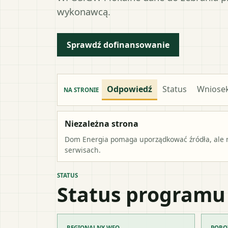
wykonawcą.
Sprawdź dofinansowanie
Odpowiedź
Status
Wniose
NA STRONIE
Niezależna strona
Dom Energia pomaga uporządkować źródła, ale ni
serwisach.
STATUS
Status programu
REGIONALNY WFO
PORO