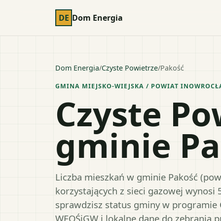
DE
Dom Energia
Dom Energia
/
Czyste Powietrze
/
Pakość
GMINA MIEJSKO-WIEJSKA
/ POWIAT
INOWROCŁ
Czyste Po
gminie P
Liczba mieszkań w gminie Pakość (powi
korzystających z sieci gazowej wynosi 
sprawdzisz status gminy w programie 
WFOŚiGW i lokalne dane do zebrania 