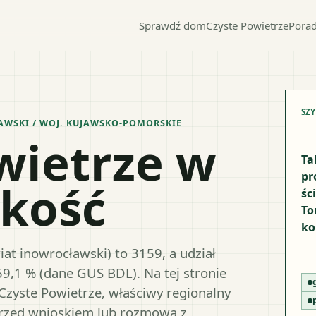
Sprawdź dom
Czyste Powietrze
Porad
SZ
AWSKI
/ WOJ.
KUJAWSKO-POMORSKIE
wietrze w
Ta
pr
akość
śc
To
ko
at inowrocławski) to 3159, a udział
59,1 % (dane GUS BDL). Na tej stronie
Czyste Powietrze, właściwy regionalny
przed wnioskiem lub rozmową z