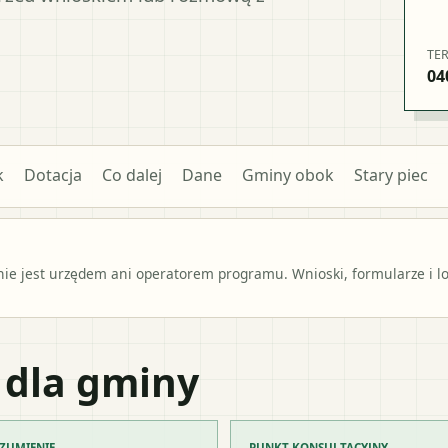
TE
04
k
Dotacja
Co dalej
Dane
Gminy obok
Stary piec
e jest urzędem ani operatorem programu. Wnioski, formularze i lok
 dla gminy
ZUMIENIE
PUNKT KONSULTACYJNY