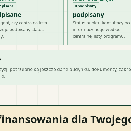
dpisane
podpisany
dpisane
podpisany
gnał, czy centralna lista
Status punktu konsultacyjno
zuje podpisany status
informacyjnego według
y.
centralnej listy programu.
e
ecyzji potrzebne są jeszcze dane budynku, dokumenty, zakre
le.
finansowania dla Twoje