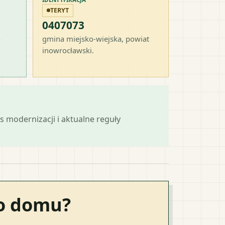
TERYT
0407073
-
gmina miejsko-wiejska
, powiat
inowrocławski
.
s modernizacji i aktualne reguły
go domu?