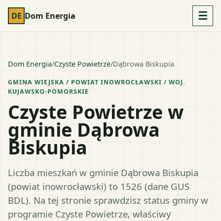
☰
DE
Dom Energia
Dom Energia
/
Czyste Powietrze
/
Dąbrowa Biskupia
GMINA WIEJSKA
/ POWIAT
INOWROCŁAWSKI
/ WOJ.
KUJAWSKO-POMORSKIE
Czyste Powietrze w
gminie Dąbrowa
Biskupia
Liczba mieszkań w gminie Dąbrowa Biskupia
(powiat inowrocławski) to 1526 (dane GUS
BDL). Na tej stronie sprawdzisz status gminy w
programie Czyste Powietrze, właściwy