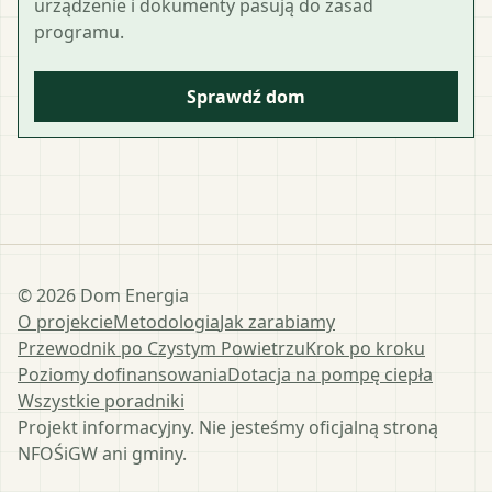
urządzenie i dokumenty pasują do zasad
programu.
Sprawdź dom
©
2026
Dom Energia
O projekcie
Metodologia
Jak zarabiamy
Przewodnik po Czystym Powietrzu
Krok po kroku
Poziomy dofinansowania
Dotacja na pompę ciepła
Wszystkie poradniki
Projekt informacyjny. Nie jesteśmy oficjalną stroną
NFOŚiGW ani gminy.