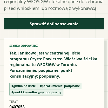
regionalny WFOŚiGW i lokalne dane do zebrania
przed wnioskiem lub rozmową z wykonawcą.
Sprawdź dofinansowanie
SZYBKA ODPOWIEDŹ
Tak. Janikowo jest w centralnej liście
programu Czyste Powietrze. Właściwa ścieżka
regionalna to WFOŚiGW w Toruniu.
Porozumienie: podpisane; punkt
konsultacyjny: podpisany.
gmina na liście
porozumienie:
podpisane
punkt konsultacyjny:
podpisany
TERYT
0407053