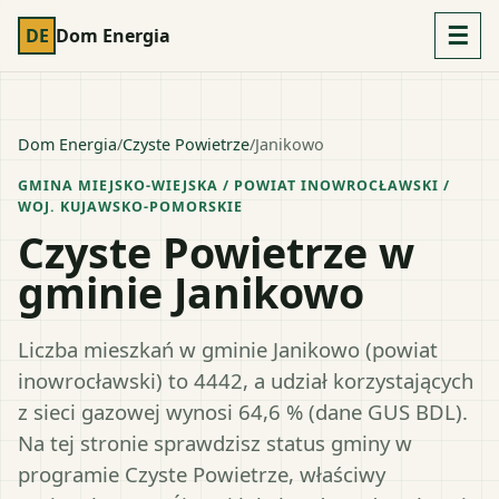
☰
DE
Dom Energia
Dom Energia
/
Czyste Powietrze
/
Janikowo
GMINA MIEJSKO-WIEJSKA
/ POWIAT
INOWROCŁAWSKI
/
WOJ.
KUJAWSKO-POMORSKIE
Czyste Powietrze w
gminie Janikowo
Liczba mieszkań w gminie Janikowo (powiat
inowrocławski) to 4442, a udział korzystających
z sieci gazowej wynosi 64,6 % (dane GUS BDL).
Na tej stronie sprawdzisz status gminy w
programie Czyste Powietrze, właściwy