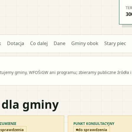
TE
30
k
Dotacja
Co dalej
Dane
Gminy obok
Stary piec
ntujemy gminy, WFOŚiGW ani programu; zbieramy publiczne źródła i
 dla gminy
ZUMIENIE
PUNKT KONSULTACYJNY
 sprawdzenia
do sprawdzenia