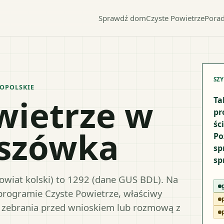
Sprawdź dom
Czyste Powietrze
Porad
SZ
OPOLSKIE
wietrze w
Ta
pr
śc
lszówka
Po
sp
sp
owiat kolski) to 1292 (dane GUS BDL). Na
 programie Czyste Powietrze, właściwy
 zebrania przed wnioskiem lub rozmową z