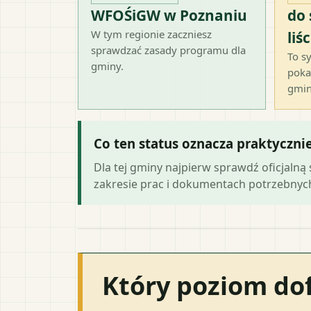
WFOŚiGW w Poznaniu
do
W tym regionie zaczniesz
liśc
sprawdzać zasady programu dla
To sy
gminy.
poka
gmin
Co ten status oznacza praktyczni
Dla tej gminy najpierw sprawdź oficjal
zakresie prac i dokumentach potrzebny
Który poziom do