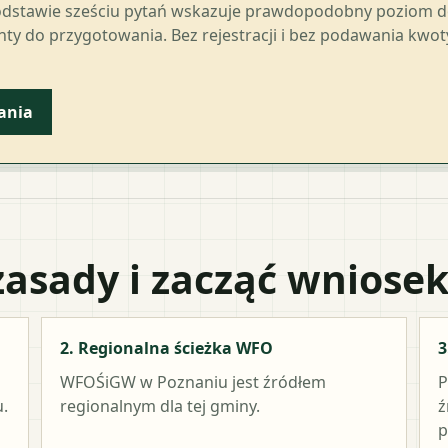
odstawie sześciu pytań wskazuje prawdopodobny poziom 
ty do przygotowania. Bez rejestracji i bez podawania kwo
ania
zasady i zacząć wniose
2. Regionalna ścieżka WFO
3
WFOŚiGW w Poznaniu
jest źródłem
P
.
regionalnym dla tej gminy.
ź
p