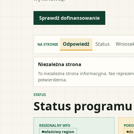
Sprawdź dofinansowanie
Odpowiedź
Status
Wniose
NA STRONIE
Niezależna strona
To niezależna strona informacyjna. Nie repreze
potwierdzenia.
STATUS
Status programu
REGIONALNY WFO
PORO
właściwy region
do