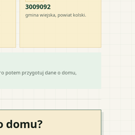
3009092
-
gmina wiejska
, powiat
kolski
.
ero potem przygotuj dane o domu,
go domu?