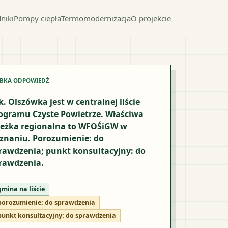
niki
Pompy ciepła
Termomodernizacja
O projekcie
YBKA ODPOWIEDŹ
k. Olszówka jest w centralnej liście
ogramu Czyste Powietrze. Właściwa
ieżka regionalna to WFOŚiGW w
znaniu. Porozumienie: do
rawdzenia; punkt konsultacyjny: do
rawdzenia.
gmina na liście
porozumienie:
do sprawdzenia
punkt konsultacyjny:
do sprawdzenia