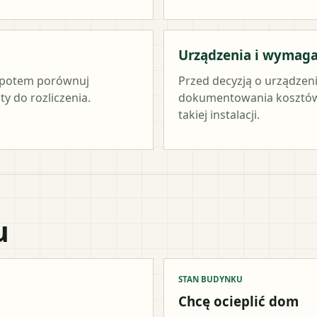
Urządzenia i wymag
c, potem porównuj
Przed decyzją o urządzen
y do rozliczenia.
dokumentowania kosztów 
takiej instalacji.
u
STAN BUDYNKU
Chcę ocieplić dom