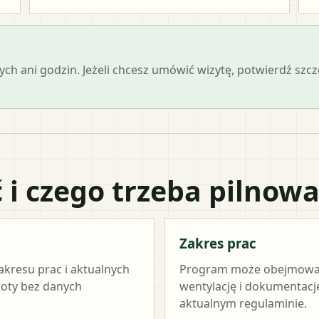
ch ani godzin. Jeżeli chcesz umówić wizytę, potwierdź szc
 i czego trzeba pilnow
Zakres prac
akresu prac i aktualnych
Program może obejmować ź
woty bez danych
wentylację i dokumentację
aktualnym regulaminie.