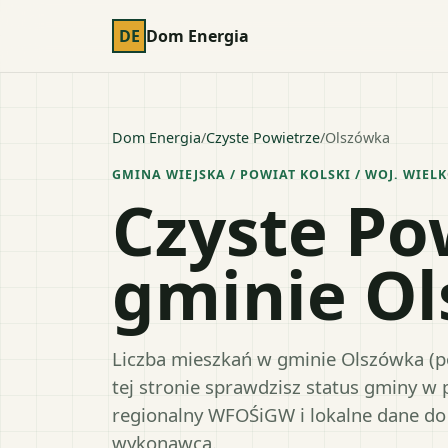
DE
Dom Energia
Dom Energia
/
Czyste Powietrze
/
Olszówka
GMINA WIEJSKA
/ POWIAT
KOLSKI
/ WOJ.
WIELK
Czyste Po
gminie O
Liczba mieszkań w gminie Olszówka (p
tej stronie sprawdzisz status gminy w
regionalny WFOŚiGW i lokalne dane do
wykonawcą.