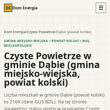
☰
DE
Dom Energia
Dom Energia
/
Czyste Powietrze
/
Dąbie (powiat kolski)
GMINA MIEJSKO-WIEJSKA
/ POWIAT
KOLSKI
/ WOJ.
WIELKOPOLSKIE
Czyste Powietrze w
gminie Dąbie (gmina
miejsko-wiejska,
powiat kolski)
Liczba mieszkań w gminie Dąbie (powiat kolski)
to 2168 (dane GUS BDL). Na tej stronie
sprawdzisz status gminy w programie Czyste