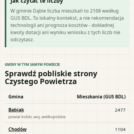
Jak czytać te liczby
W gminie Dąbie liczba mieszkań to 2168 według
GUS BDL. To lokalny kontekst, a nie rekomendacja
technologii ani prognoza kosztów - dokładnej
kwoty dotacji ani wyniku wniosku z tych liczb nie
odczytasz.
GMINY W TYM SAMYM POWIECIE
Sprawdź pobliskie strony
Czystego Powietrza
Gmina
Mieszkania (GUS BDL)
Babiak
2477
powiat
kolski
, woj.
wielkopolskie
Chodów
1104