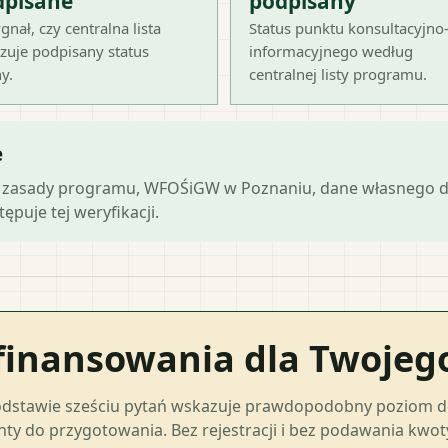
dpisane
podpisany
gnał, czy centralna lista
Status punktu konsultacyjno
zuje podpisany status
informacyjnego według
y.
centralnej listy programu.
e
lne zasady programu, WFOŚiGW w Poznaniu, dane własnego d
ępuje tej weryfikacji.
finansowania dla Twoje
odstawie sześciu pytań wskazuje prawdopodobny poziom 
ty do przygotowania. Bez rejestracji i bez podawania kwo