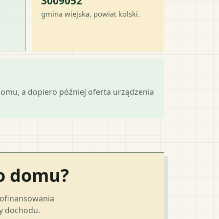
3009052
-
gmina wiejska
, powiat
kolski
.
omu, a dopiero później oferta urządzenia
go domu?
dofinansowania
ty dochodu.