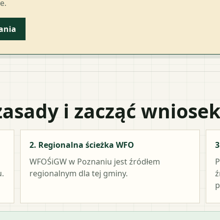
e.
ania
zasady i zacząć wniose
2. Regionalna ścieżka WFO
3
WFOŚiGW w Poznaniu
jest źródłem
P
.
regionalnym dla tej gminy.
ź
p