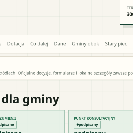
TE
30
k
Dotacja
Co dalej
Dane
Gminy obok
Stary piec
źródłach. Oficjalne decyzje, formularze i lokalne szczegóły zawsze 
 dla gminy
ZUMIENIE
PUNKT KONSULTACYJNY
dpisane
podpisany