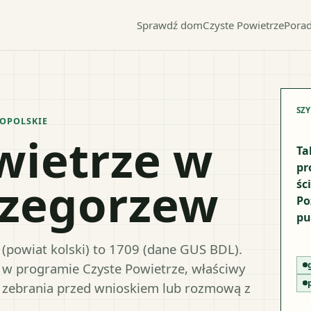
Sprawdź dom
Czyste Powietrze
Porad
SZ
OPOLSKIE
wietrze w
Ta
pr
rzegorzew
śc
Po
pu
(powiat kolski) to 1709 (dane GUS BDL).
y w programie Czyste Powietrze, właściwy
 zebrania przed wnioskiem lub rozmową z