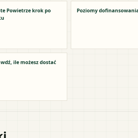
te Powietrze krok po
Poziomy dofinansowani
ku
wdź, ile możesz dostać
ki