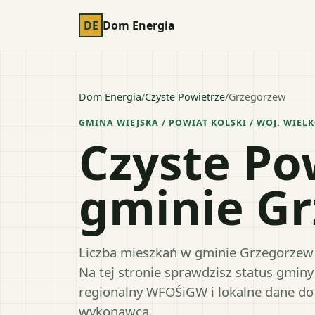
DE
Dom Energia
Dom Energia
/
Czyste Powietrze
/
Grzegorzew
GMINA WIEJSKA
/ POWIAT
KOLSKI
/ WOJ.
WIELK
Czyste Po
gminie G
Liczba mieszkań w gminie Grzegorzew 
Na tej stronie sprawdzisz status gmin
regionalny WFOŚiGW i lokalne dane do
wykonawcą.