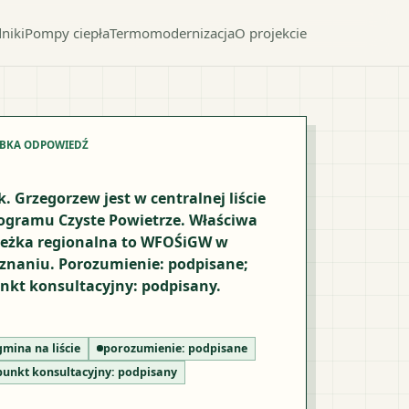
niki
Pompy ciepła
Termomodernizacja
O projekcie
YBKA ODPOWIEDŹ
k. Grzegorzew jest w centralnej liście
ogramu Czyste Powietrze. Właściwa
ieżka regionalna to WFOŚiGW w
znaniu. Porozumienie: podpisane;
nkt konsultacyjny: podpisany.
gmina na liście
porozumienie:
podpisane
punkt konsultacyjny:
podpisany