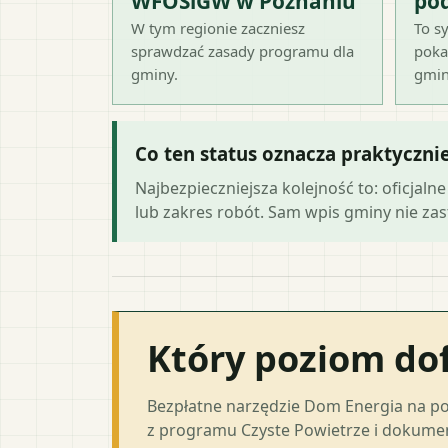
WFOŚiGW w Poznaniu
po
W tym regionie zaczniesz
To sy
sprawdzać zasady programu dla
poka
gminy.
gmin
Co ten status oznacza praktyczni
Najbezpieczniejsza kolejność to: oficja
lub zakres robót. Sam wpis gminy nie zast
Który poziom do
Bezpłatne narzędzie Dom Energia na p
z programu Czyste Powietrze i dokumen