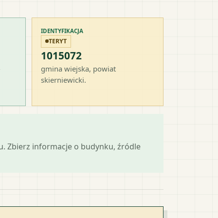
IDENTYFIKACJA
TERYT
1015072
-
gmina wiejska
, powiat
skierniewicki
.
mu. Zbierz informacje o budynku, źródle