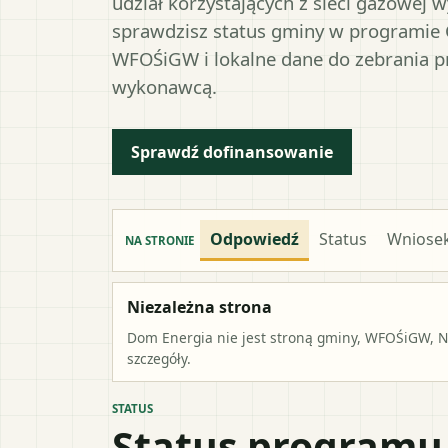
udział korzystających z sieci gazowej 
sprawdzisz status gminy w programie 
WFOŚiGW i lokalne dane do zebrania 
wykonawcą.
Sprawdź dofinansowanie
Odpowiedź
Status
Wniose
NA STRONIE
Niezależna strona
Dom Energia nie jest stroną gminy, WFOŚiGW, NF
szczegóły.
STATUS
Status programu