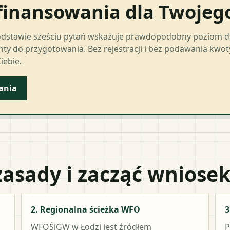
finansowania dla Twoje
odstawie sześciu pytań wskazuje prawdopodobny poziom 
ty do przygotowania. Bez rejestracji i bez podawania kwo
iebie.
ania
zasady i zacząć wniose
2. Regionalna ścieżka WFO
3
WFOŚiGW w Łodzi
jest źródłem
P