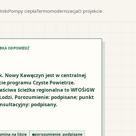
niki
Pompy ciepła
Termomodernizacja
O projekcie
YBKA ODPOWIEDŹ
k. Nowy Kawęczyn jest w centralnej
ście programu Czyste Powietrze.
aściwa ścieżka regionalna to WFOŚiGW
Łodzi. Porozumienie: podpisane; punkt
nsultacyjny: podpisany.
gmina na liście
porozumienie:
podpisane