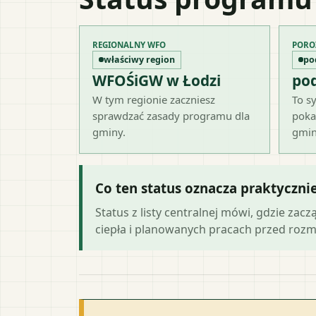
REGIONALNY WFO
PORO
właściwy region
po
WFOŚiGW w Łodzi
po
W tym regionie zaczniesz
To sy
sprawdzać zasady programu dla
poka
gminy.
gmin
Co ten status oznacza praktyczni
Status z listy centralnej mówi, gdzie zacz
ciepła i planowanych pracach przed roz