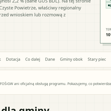
wynosi 2,2 % (dane GUS BDL). Na tej stronie
Czyste Powietrze, właściwy regionalny
przed wnioskiem lub rozmową z
TE
10
k
Dotacja
Co dalej
Dane
Gminy obok
Stary piec
OŚiGW ani oficjalną obsługą programu. Pokazujemy, co potwierdzają
 dla gminy