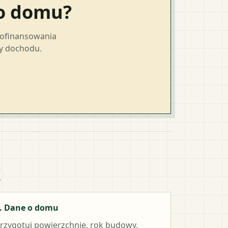
go domu?
dofinansowania
ty dochodu.
k
. Dane o domu
rzygotuj powierzchnię, rok budowy,