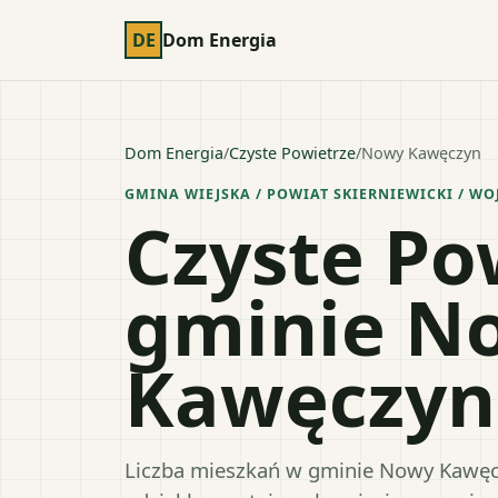
DE
Dom Energia
Dom Energia
/
Czyste Powietrze
/
Nowy Kawęczyn
GMINA WIEJSKA
/ POWIAT
SKIERNIEWICKI
/ WO
Czyste Po
gminie N
Kawęczyn
Liczba mieszkań w gminie Nowy Kawęczy