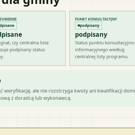
ZUMIENIE
PUNKT KONSULTACYJNY
dpisane
podpisany
dpisane
podpisany
gnał, czy centralna lista
Status punktu konsultacyjno
zuje podpisany status
informacyjnego według
y.
centralnej listy programu.
e
ąć weryfikację, ale nie rozstrzyga kwoty ani kwalifikacji do
mową z doradcą lub wykonawcą.