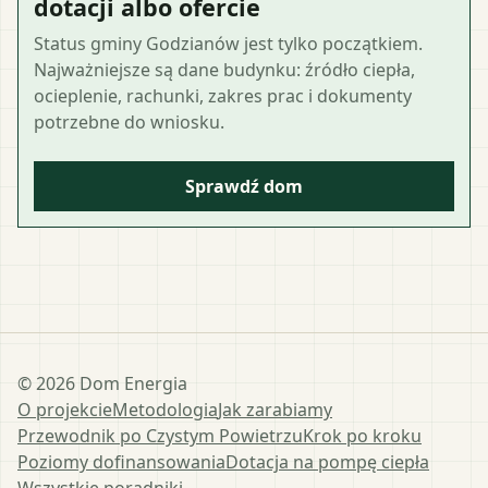
dotacji albo ofercie
Status gminy Godzianów jest tylko początkiem.
Najważniejsze są dane budynku: źródło ciepła,
ocieplenie, rachunki, zakres prac i dokumenty
potrzebne do wniosku.
Sprawdź dom
©
2026
Dom Energia
O projekcie
Metodologia
Jak zarabiamy
Przewodnik po Czystym Powietrzu
Krok po kroku
Poziomy dofinansowania
Dotacja na pompę ciepła
Wszystkie poradniki