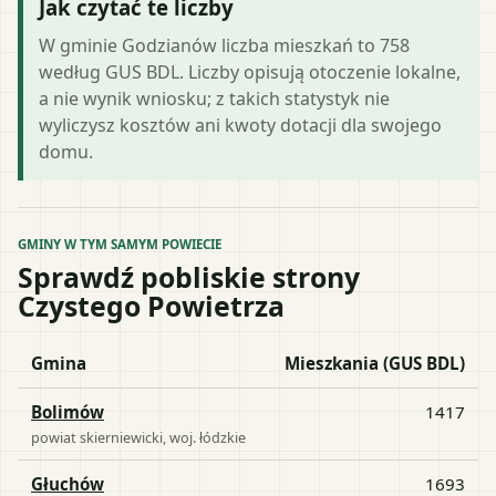
Jak czytać te liczby
W gminie Godzianów liczba mieszkań to 758
według GUS BDL. Liczby opisują otoczenie lokalne,
a nie wynik wniosku; z takich statystyk nie
wyliczysz kosztów ani kwoty dotacji dla swojego
domu.
GMINY W TYM SAMYM POWIECIE
Sprawdź pobliskie strony
Czystego Powietrza
Gmina
Mieszkania (GUS BDL)
Bolimów
1417
powiat
skierniewicki
, woj.
łódzkie
Głuchów
1693