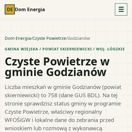
☰
DE
Dom Energia
Dom Energia
/
Czyste Powietrze
/
Godzianów
GMINA WIEJSKA
/ POWIAT
SKIERNIEWICKI
/ WOJ.
ŁÓDZKIE
Czyste Powietrze w
gminie Godzianów
Liczba mieszkań w gminie Godzianów (powiat
skierniewicki) to 758 (dane GUS BDL). Na tej
stronie sprawdzisz status gminy w programie
Czyste Powietrze, właściwy regionalny
WFOŚiGW i lokalne dane do zebrania przed
wnioskiem lub rozmową z wykonawcą.