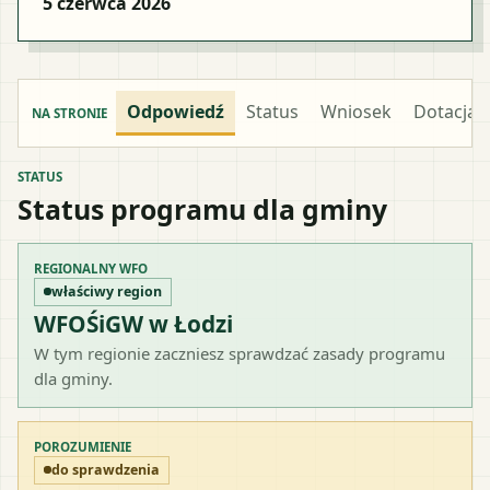
5 czerwca 2026
Odpowiedź
Status
Wniosek
Dotacja
NA STRONIE
STATUS
Status programu dla gminy
REGIONALNY WFO
właściwy region
WFOŚiGW w Łodzi
W tym regionie zaczniesz sprawdzać zasady programu
dla gminy.
POROZUMIENIE
do sprawdzenia