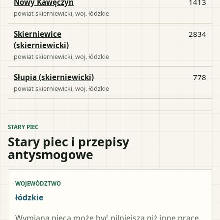
Nowy Kawęczyn
1413
powiat
skierniewicki
, woj.
łódzkie
Skierniewice
2834
(skierniewicki)
powiat
skierniewicki
, woj.
łódzkie
Słupia (skierniewicki)
778
powiat
skierniewicki
, woj.
łódzkie
STARY PIEC
Stary piec i przepisy
antysmogowe
WOJEWÓDZTWO
łódzkie
Wymiana pieca może być pilniejsza niż inne prace,