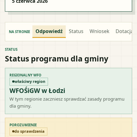
5 czerwca 2026
Odpowiedź
Status
Wniosek
Dotacja
NA STRONIE
STATUS
Status programu dla gminy
REGIONALNY WFO
właściwy region
WFOŚiGW w Łodzi
W tym regionie zaczniesz sprawdzać zasady programu
dla gminy.
POROZUMIENIE
do sprawdzenia