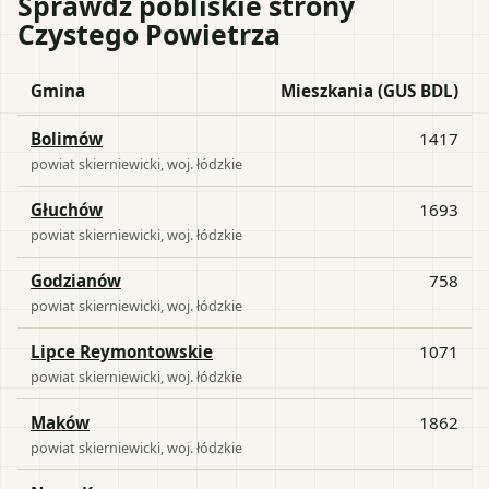
Sprawdź pobliskie strony
Czystego Powietrza
Gmina
Mieszkania (GUS BDL)
Bolimów
1417
powiat
skierniewicki
, woj.
łódzkie
Głuchów
1693
powiat
skierniewicki
, woj.
łódzkie
Godzianów
758
powiat
skierniewicki
, woj.
łódzkie
Lipce Reymontowskie
1071
powiat
skierniewicki
, woj.
łódzkie
Maków
1862
powiat
skierniewicki
, woj.
łódzkie