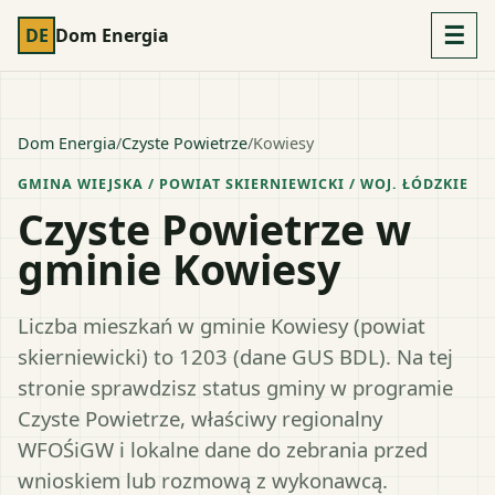
☰
DE
Dom Energia
Dom Energia
/
Czyste Powietrze
/
Kowiesy
GMINA WIEJSKA
/ POWIAT
SKIERNIEWICKI
/ WOJ.
ŁÓDZKIE
Czyste Powietrze w
gminie Kowiesy
Liczba mieszkań w gminie Kowiesy (powiat
skierniewicki) to 1203 (dane GUS BDL). Na tej
stronie sprawdzisz status gminy w programie
Czyste Powietrze, właściwy regionalny
WFOŚiGW i lokalne dane do zebrania przed
wnioskiem lub rozmową z wykonawcą.