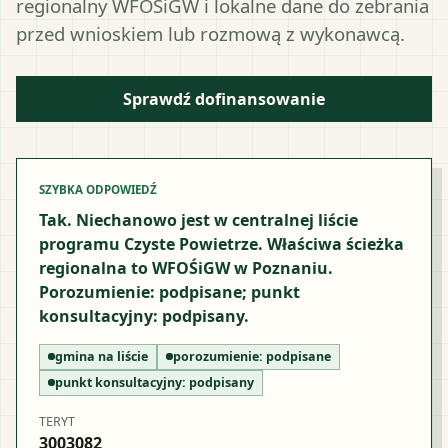
regionalny WFOŚiGW i lokalne dane do zebrania
przed wnioskiem lub rozmową z wykonawcą.
Sprawdź dofinansowanie
SZYBKA ODPOWIEDŹ
Tak. Niechanowo jest w centralnej liście
programu Czyste Powietrze. Właściwa ścieżka
regionalna to WFOŚiGW w Poznaniu.
Porozumienie: podpisane; punkt
konsultacyjny: podpisany.
gmina na liście
porozumienie:
podpisane
punkt konsultacyjny:
podpisany
TERYT
3003082