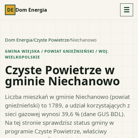
☰
DE
Dom Energia
Dom Energia
/
Czyste Powietrze
/
Niechanowo
GMINA WIEJSKA
/ POWIAT
GNIEŹNIEŃSKI
/ WOJ.
WIELKOPOLSKIE
Czyste Powietrze w
gminie Niechanowo
Liczba mieszkań w gminie Niechanowo (powiat
gnieźnieński) to 1789, a udział korzystających z
sieci gazowej wynosi 39,6 % (dane GUS BDL).
Na tej stronie sprawdzisz status gminy w
programie Czyste Powietrze, właściwy