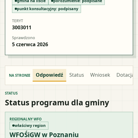
gmina na liście
porozumienie:
podpisane
punkt konsultacyjny:
podpisany
TERYT
3003011
Sprawdzono
5 czerwca 2026
Odpowiedź
Status
Wniosek
Dotacja
NA STRONIE
STATUS
Status programu dla gminy
REGIONALNY WFO
właściwy region
WFOŚiGW w Poznaniu