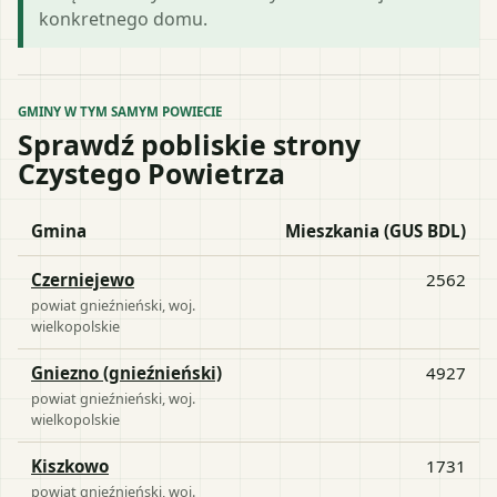
konkretnego domu.
GMINY W TYM SAMYM POWIECIE
Sprawdź pobliskie strony
Czystego Powietrza
Gmina
Mieszkania (GUS BDL)
Czerniejewo
2562
powiat
gnieźnieński
, woj.
wielkopolskie
Gniezno (gnieźnieński)
4927
powiat
gnieźnieński
, woj.
wielkopolskie
Kiszkowo
1731
powiat
gnieźnieński
, woj.