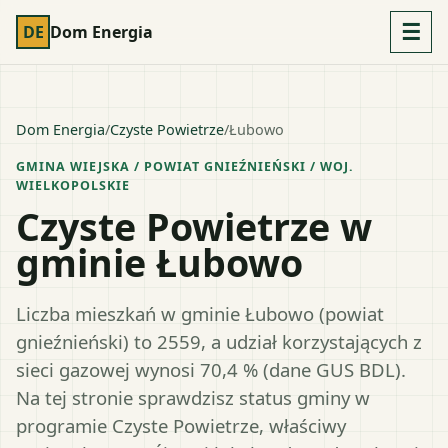
☰
DE
Dom Energia
Dom Energia
/
Czyste Powietrze
/
Łubowo
GMINA WIEJSKA
/ POWIAT
GNIEŹNIEŃSKI
/ WOJ.
WIELKOPOLSKIE
Czyste Powietrze w
gminie Łubowo
Liczba mieszkań w gminie Łubowo (powiat
gnieźnieński) to 2559, a udział korzystających z
sieci gazowej wynosi 70,4 % (dane GUS BDL).
Na tej stronie sprawdzisz status gminy w
programie Czyste Powietrze, właściwy