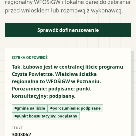
regionalny WFOŚiGW i lokalne dane do zebrania
przed wnioskiem lub rozmową z wykonawcą.
Sprawdź dofinansowanie
SZYBKA ODPOWIEDŹ
Tak. Łubowo jest w centralnej liście programu
Czyste Powietrze. Właściwa ścieżka
regionalna to WFOŚiGW w Poznaniu.
Porozumienie: podpisane; punkt
konsultacyjny: podpisany.
gmina na liście
porozumienie:
podpisane
punkt konsultacyjny:
podpisany
TERYT
3003062