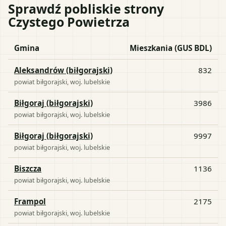
Sprawdź pobliskie strony
Czystego Powietrza
Gmina
Mieszkania (GUS BDL)
Aleksandrów (biłgorajski)
832
powiat
biłgorajski
, woj.
lubelskie
Biłgoraj (biłgorajski)
3986
powiat
biłgorajski
, woj.
lubelskie
Biłgoraj (biłgorajski)
9997
powiat
biłgorajski
, woj.
lubelskie
Biszcza
1136
powiat
biłgorajski
, woj.
lubelskie
Frampol
2175
powiat
biłgorajski
, woj.
lubelskie