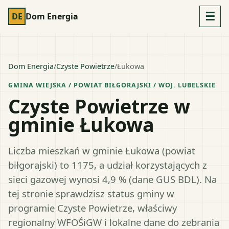
☰
DE
Dom Energia
Dom Energia
/
Czyste Powietrze
/
Łukowa
GMINA WIEJSKA
/ POWIAT
BIŁGORAJSKI
/ WOJ.
LUBELSKIE
Czyste Powietrze w
gminie Łukowa
Liczba mieszkań w gminie Łukowa (powiat
biłgorajski) to 1175, a udział korzystających z
sieci gazowej wynosi 4,9 % (dane GUS BDL). Na
tej stronie sprawdzisz status gminy w
programie Czyste Powietrze, właściwy
regionalny WFOŚiGW i lokalne dane do zebrania