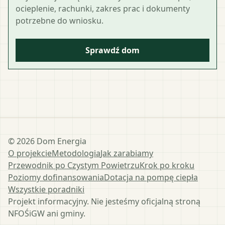
ocieplenie, rachunki, zakres prac i dokumenty
potrzebne do wniosku.
Sprawdź dom
©
2026
Dom Energia
O projekcie
Metodologia
Jak zarabiamy
Przewodnik po Czystym Powietrzu
Krok po kroku
Poziomy dofinansowania
Dotacja na pompę ciepła
Wszystkie poradniki
Projekt informacyjny. Nie jesteśmy oficjalną stroną
NFOŚiGW ani gminy.