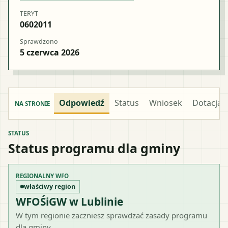
TERYT
0602011
Sprawdzono
5 czerwca 2026
Odpowiedź
Status
Wniosek
Dotacja
NA STRONIE
STATUS
Status programu dla gminy
REGIONALNY WFO
właściwy region
WFOŚiGW w Lublinie
W tym regionie zaczniesz sprawdzać zasady programu
dla gminy.