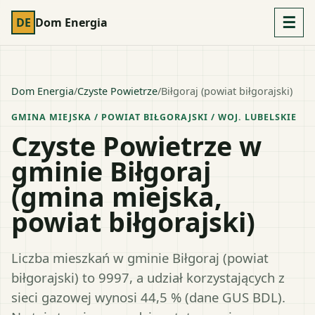
☰
DE
Dom Energia
Dom Energia
/
Czyste Powietrze
/
Biłgoraj (powiat biłgorajski)
GMINA MIEJSKA
/ POWIAT
BIŁGORAJSKI
/ WOJ.
LUBELSKIE
Czyste Powietrze w
gminie Biłgoraj
(gmina miejska,
powiat biłgorajski)
Liczba mieszkań w gminie Biłgoraj (powiat
biłgorajski) to 9997, a udział korzystających z
sieci gazowej wynosi 44,5 % (dane GUS BDL).