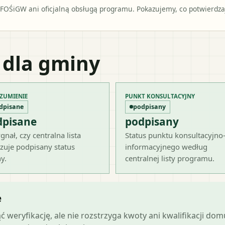
OŚiGW ani oficjalną obsługą programu. Pokazujemy, co potwierdzają
 dla gminy
ZUMIENIE
PUNKT KONSULTACYJNY
dpisane
podpisany
dpisane
podpisany
gnał, czy centralna lista
Status punktu konsultacyjno
zuje podpisany status
informacyjnego według
y.
centralnej listy programu.
e
ąć weryfikację, ale nie rozstrzyga kwoty ani kwalifikacji do