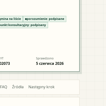
gmina na liście
porozumienie:
podpisane
punkt konsultacyjny:
podpisany
RYT
Sprawdzono
02073
5 czerwca 2026
FAQ
Źródła
Następny krok