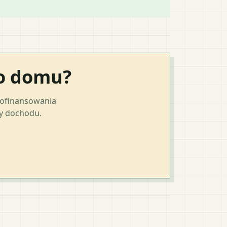
go domu?
dofinansowania
ty dochodu.