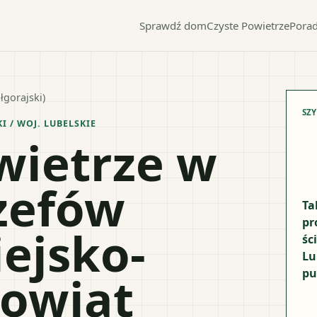
Sprawdź dom
Czyste Powietrze
Porad
łgorajski)
SZ
KI
/ WOJ.
LUBELSKIE
wietrze w
zefów
Ta
pr
ejsko-
śc
Lu
pu
powiat