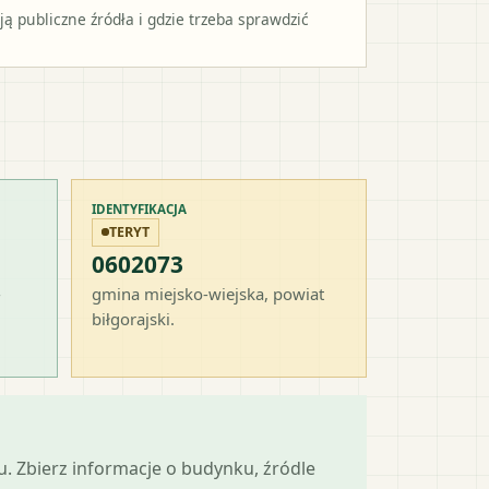
 publiczne źródła i gdzie trzeba sprawdzić
IDENTYFIKACJA
TERYT
0602073
-
gmina miejsko-wiejska
, powiat
biłgorajski
.
mu. Zbierz informacje o budynku, źródle