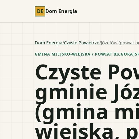
DE
Dom Energia
Dom Energia
/
Czyste Powietrze
/
Józefów (powiat bi
GMINA MIEJSKO-WIEJSKA
/ POWIAT
BIŁGORAJS
Czyste Po
gminie Jó
(gmina mi
wiejska, 