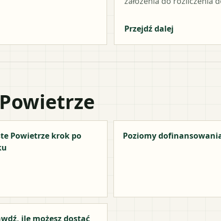
założenia do rozliczenia do
Przejdź dalej
 Powietrze
te Powietrze krok po
Poziomy dofinansowani
ku
wdź, ile możesz dostać