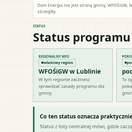
Dom Energia nie jest stroną gminy, WFOŚiGW, NF
szczegóły.
STATUS
Status programu
REGIONALNY WFO
PORO
właściwy region
po
WFOŚiGW w Lublinie
po
W tym regionie zaczniesz
To sy
sprawdzać zasady programu dla
poka
gminy.
gmin
Co ten status oznacza praktyczni
Status z listy centralnej mówi, gdzie zacz