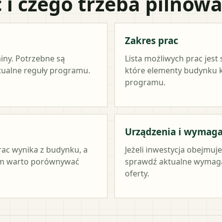
 i czego trzeba pilnow
Zakres prac
miny. Potrzebne są
Lista możliwych prac jest
ktualne reguły programu.
które elementy budynku kw
programu.
Urządzenia i wymag
rac wynika z budynku, a
Jeżeli inwestycja obejmuj
tym warto porównywać
sprawdź aktualne wymag
oferty.