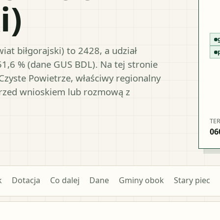
i)
at biłgorajski) to 2428, a udział
51,6 % (dane GUS BDL). Na tej stronie
Czyste Powietrze, właściwy regionalny
przed wnioskiem lub rozmową z
TE
06
k
Dotacja
Co dalej
Dane
Gminy obok
Stary piec