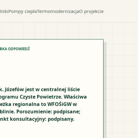
niki
Pompy ciepła
Termomodernizacja
O projekcie
YBKA ODPOWIEDŹ
k. Józefów jest w centralnej liście
ogramu Czyste Powietrze. Właściwa
ieżka regionalna to WFOŚiGW w
blinie. Porozumienie: podpisane;
nkt konsultacyjny: podpisany.