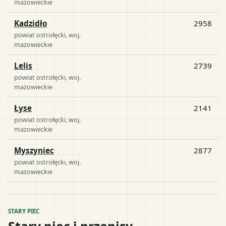
mazowieckie
Kadzidło
2958
powiat
ostrołęcki
, woj.
mazowieckie
Lelis
2739
powiat
ostrołęcki
, woj.
mazowieckie
Łyse
2141
powiat
ostrołęcki
, woj.
mazowieckie
Myszyniec
2877
powiat
ostrołęcki
, woj.
mazowieckie
STARY PIEC
Stary piec i przepisy