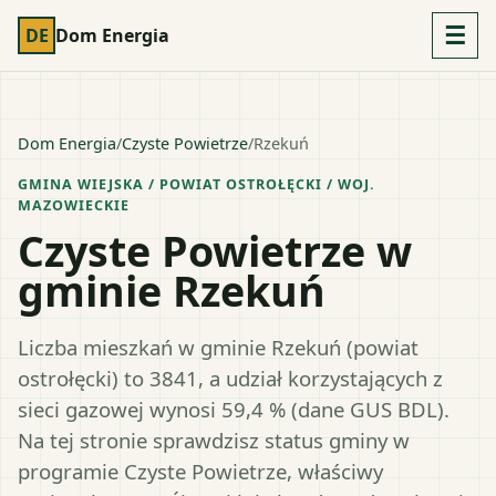
☰
DE
Dom Energia
Dom Energia
/
Czyste Powietrze
/
Rzekuń
GMINA WIEJSKA
/ POWIAT
OSTROŁĘCKI
/ WOJ.
MAZOWIECKIE
Czyste Powietrze w
gminie Rzekuń
Liczba mieszkań w gminie Rzekuń (powiat
ostrołęcki) to 3841, a udział korzystających z
sieci gazowej wynosi 59,4 % (dane GUS BDL).
Na tej stronie sprawdzisz status gminy w
programie Czyste Powietrze, właściwy