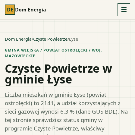
☰
DE
Dom Energia
Dom Energia
/
Czyste Powietrze
/
Łyse
GMINA WIEJSKA
/ POWIAT
OSTROŁĘCKI
/ WOJ.
MAZOWIECKIE
Czyste Powietrze w
gminie Łyse
Liczba mieszkań w gminie Łyse (powiat
ostrołęcki) to 2141, a udział korzystających z
sieci gazowej wynosi 6,3 % (dane GUS BDL). Na
tej stronie sprawdzisz status gminy w
programie Czyste Powietrze, właściwy