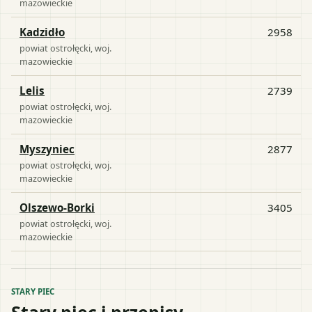
mazowieckie
Kadzidło
2958
powiat
ostrołęcki
, woj.
mazowieckie
Lelis
2739
powiat
ostrołęcki
, woj.
mazowieckie
Myszyniec
2877
powiat
ostrołęcki
, woj.
mazowieckie
Olszewo-Borki
3405
powiat
ostrołęcki
, woj.
mazowieckie
STARY PIEC
Stary piec i przepisy