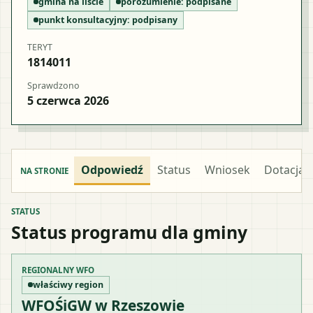
gmina na liście
porozumienie:
podpisane
punkt konsultacyjny:
podpisany
TERYT
1814011
Sprawdzono
5 czerwca 2026
Odpowiedź
Status
Wniosek
Dotacja
NA STRONIE
STATUS
Status programu dla gminy
REGIONALNY WFO
właściwy region
WFOŚiGW w Rzeszowie