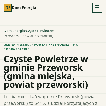
☰
DE
Dom Energia
Dom Energia
/
Czyste Powietrze
/
Przeworsk (powiat przeworski)
GMINA MIEJSKA
/ POWIAT
PRZEWORSKI
/ WOJ.
PODKARPACKIE
Czyste Powietrze w
gminie Przeworsk
(gmina miejska,
powiat przeworski)
Liczba mieszkań w gminie Przeworsk (powiat
przeworski) to 5416, a udział korzystających z