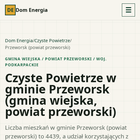
☰
DE
Dom Energia
Dom Energia
/
Czyste Powietrze
/
Przeworsk (powiat przeworski)
GMINA WIEJSKA
/ POWIAT
PRZEWORSKI
/ WOJ.
PODKARPACKIE
Czyste Powietrze w
gminie Przeworsk
(gmina wiejska,
powiat przeworski)
Liczba mieszkań w gminie Przeworsk (powiat
przeworski) to 4439, a udział korzystających z