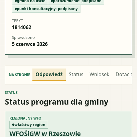
gmina na liście
porozumienie:
podpisane
punkt konsultacyjny:
podpisany
TERYT
1814062
Sprawdzono
5 czerwca 2026
Odpowiedź
Status
Wniosek
Dotacja
NA STRONIE
STATUS
Status programu dla gminy
REGIONALNY WFO
właściwy region
WFOŚiGW w Rzeszowie