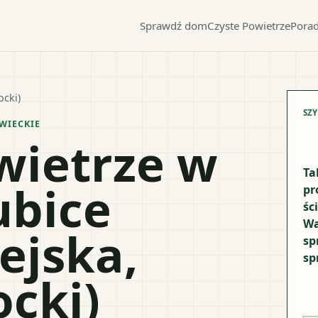
Sprawdź dom
Czyste Powietrze
Porad
ocki)
SZ
WIECKIE
wietrze w
Ta
ubice
pr
śc
Wa
ejska,
sp
sp
ocki)