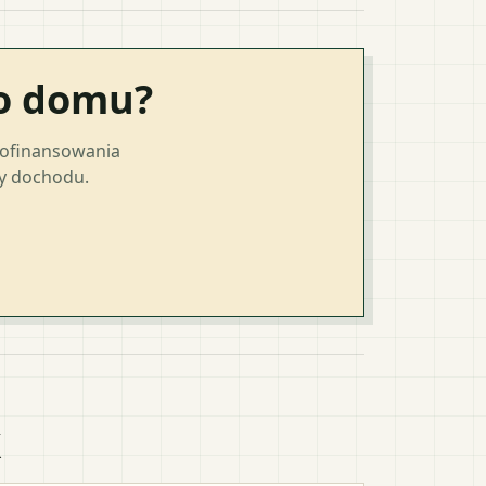
go domu?
dofinansowania
ty dochodu.
k