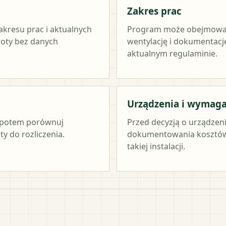
Zakres prac
akresu prac i aktualnych
Program może obejmować ź
woty bez danych
wentylację i dokumentację
aktualnym regulaminie.
Urządzenia i wymag
c, potem porównuj
Przed decyzją o urządzen
y do rozliczenia.
dokumentowania kosztów 
takiej instalacji.