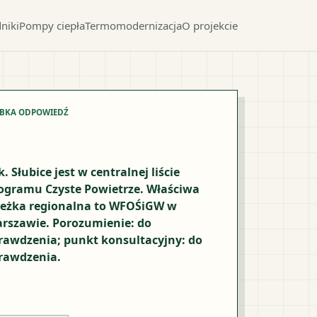
niki
Pompy ciepła
Termomodernizacja
O projekcie
YBKA ODPOWIEDŹ
k. Słubice jest w centralnej liście
ogramu Czyste Powietrze. Właściwa
ieżka regionalna to WFOŚiGW w
rszawie. Porozumienie: do
rawdzenia; punkt konsultacyjny: do
rawdzenia.