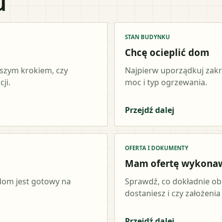
u
STAN BUDYNKU
Chcę ocieplić dom
wszym krokiem, czy
Najpierw uporządkuj zakr
ji.
moc i typ ogrzewania.
Przejdź dalej
OFERTA I DOKUMENTY
Mam ofertę wykona
 dom jest gotowy na
Sprawdź, co dokładnie ob
dostaniesz i czy założeni
Przejdź dalej