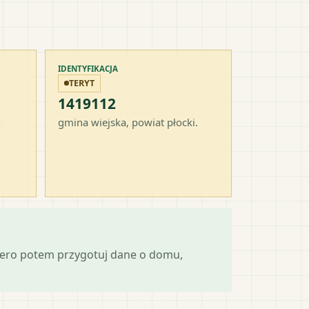
IDENTYFIKACJA
TERYT
1419112
-
gmina wiejska
, powiat
płocki
.
iero potem przygotuj dane o domu,