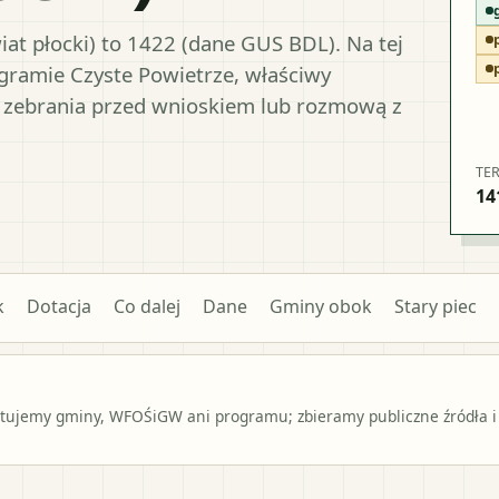
at płocki) to 1422 (dane GUS BDL). Na tej
gramie Czyste Powietrze, właściwy
 zebrania przed wnioskiem lub rozmową z
TE
14
k
Dotacja
Co dalej
Dane
Gminy obok
Stary piec
ntujemy gminy, WFOŚiGW ani programu; zbieramy publiczne źródła i