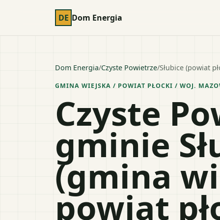
DE
Dom Energia
Dom Energia
/
Czyste Powietrze
/
Słubice (powiat pł
GMINA WIEJSKA
/ POWIAT
PŁOCKI
/ WOJ.
MAZO
Czyste Po
gminie Sł
(gmina wi
powiat pł