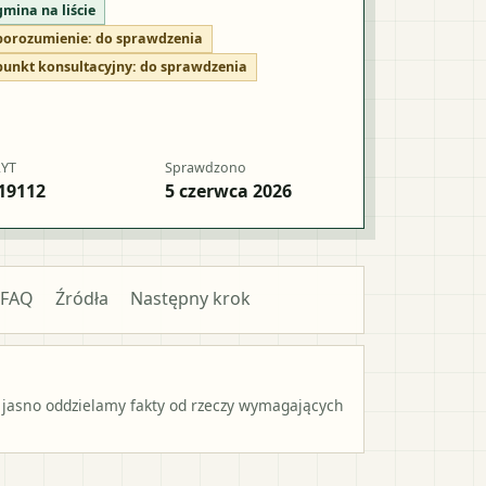
gmina na liście
porozumienie:
do sprawdzenia
punkt konsultacyjny:
do sprawdzenia
RYT
Sprawdzono
19112
5 czerwca 2026
FAQ
Źródła
Następny krok
 jasno oddzielamy fakty od rzeczy wymagających