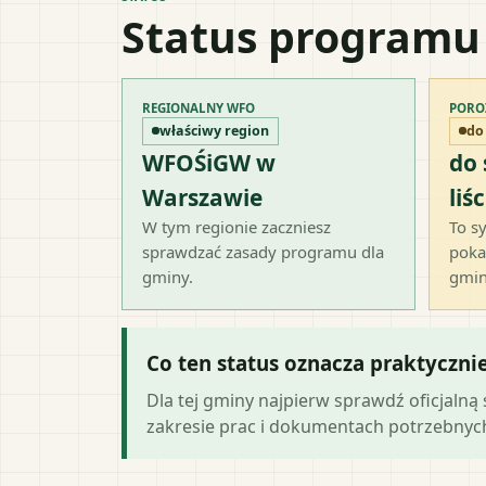
Status programu
REGIONALNY WFO
PORO
właściwy region
do
WFOŚiGW w
do
Warszawie
liśc
W tym regionie zaczniesz
To sy
sprawdzać zasady programu dla
poka
gminy.
gmin
Co ten status oznacza praktyczni
Dla tej gminy najpierw sprawdź oficjal
zakresie prac i dokumentach potrzebny