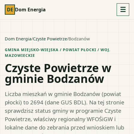
☰
DE
Dom Energia
Dom Energia
/
Czyste Powietrze
/
Bodzanów
GMINA MIEJSKO-WIEJSKA
/ POWIAT
PŁOCKI
/ WOJ.
MAZOWIECKIE
Czyste Powietrze w
gminie Bodzanów
Liczba mieszkań w gminie Bodzanów (powiat
płocki) to 2694 (dane GUS BDL). Na tej stronie
sprawdzisz status gminy w programie Czyste
Powietrze, właściwy regionalny WFOŚiGW i
lokalne dane do zebrania przed wnioskiem lub