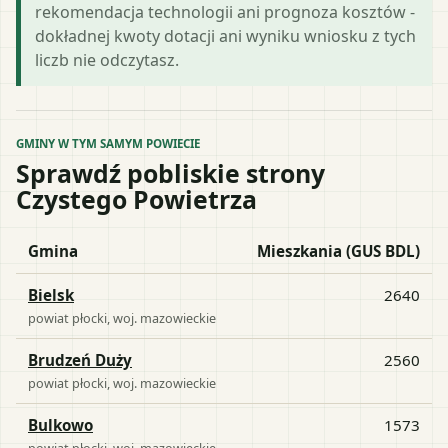
rekomendacja technologii ani prognoza kosztów -
dokładnej kwoty dotacji ani wyniku wniosku z tych
liczb nie odczytasz.
GMINY W TYM SAMYM POWIECIE
Sprawdź pobliskie strony
Czystego Powietrza
Gmina
Mieszkania (GUS BDL)
Bielsk
2640
powiat
płocki
, woj.
mazowieckie
Brudzeń Duży
2560
powiat
płocki
, woj.
mazowieckie
Bulkowo
1573
powiat
płocki
, woj.
mazowieckie