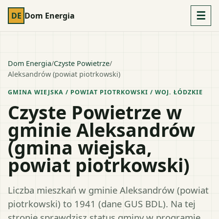
☰
DE
Dom Energia
Dom Energia
/
Czyste Powietrze
/
Aleksandrów (powiat piotrkowski)
GMINA WIEJSKA
/ POWIAT
PIOTRKOWSKI
/ WOJ.
ŁÓDZKIE
Czyste Powietrze w
gminie Aleksandrów
(gmina wiejska,
powiat piotrkowski)
Liczba mieszkań w gminie Aleksandrów (powiat
piotrkowski) to 1941 (dane GUS BDL). Na tej
stronie sprawdzisz status gminy w programie