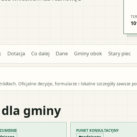
TE
10
k
Dotacja
Co dalej
Dane
Gminy obok
Stary piec
źródłach. Oficjalne decyzje, formularze i lokalne szczegóły zawsze 
 dla gminy
ZUMIENIE
PUNKT KONSULTACYJNY
dpisane
podpisany