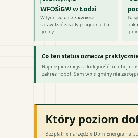
WFOŚiGW w Łodzi
po
W tym regionie zaczniesz
To sy
sprawdzać zasady programu dla
poka
gminy.
gmin
Co ten status oznacza praktyczni
Najbezpieczniejsza kolejność to: oficja
zakres robót. Sam wpis gminy nie zastępuj
Który poziom do
Bezpłatne narzędzie Dom Energia na p