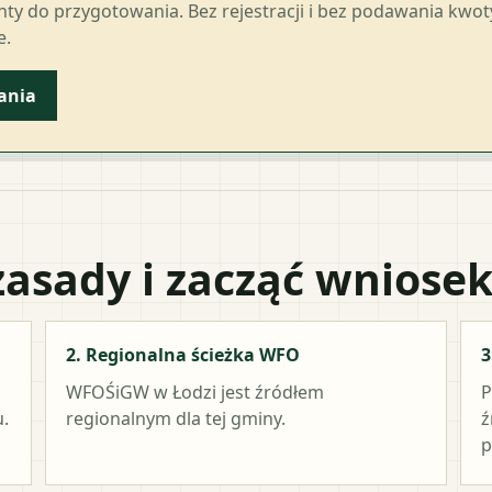
ty do przygotowania. Bez rejestracji i bez podawania kwo
e.
ania
zasady i zacząć wniose
2. Regionalna ścieżka WFO
3
WFOŚiGW w Łodzi
jest źródłem
P
.
regionalnym dla tej gminy.
ź
p