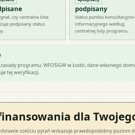
dpisane
podpisany
gnał, czy centralna lista
Status punktu konsultacyjno
zuje podpisany status
informacyjnego według
y.
centralnej listy programu.
e
lne zasady programu, WFOŚiGW w Łodzi, dane własnego domu,
e tej weryfikacji.
finansowania dla Twoje
odstawie sześciu pytań wskazuje prawdopodobny poziom 