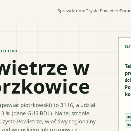
Sprawdź dom
Czyste Powietrze
Porad
SZ
.
ŁÓDZKIE
wietrze w
Ta
pr
orzkowice
śc
Po
ko
powiat piotrkowski) to 3116, a udział
13 % (dane GUS BDL). Na tej stronie
Czyste Powietrze, właściwy regionalny
przed wnioskiem lub rozmową z