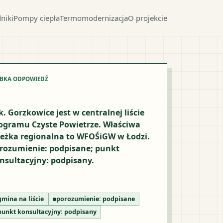
niki
Pompy ciepła
Termomodernizacja
O projekcie
YBKA ODPOWIEDŹ
k. Gorzkowice jest w centralnej liście
ogramu Czyste Powietrze. Właściwa
ieżka regionalna to WFOŚiGW w Łodzi.
rozumienie: podpisane; punkt
nsultacyjny: podpisany.
gmina na liście
porozumienie:
podpisane
punkt konsultacyjny:
podpisany