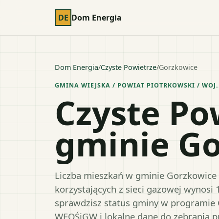
DE
Dom Energia
Dom Energia
/
Czyste Powietrze
/
Gorzkowice
GMINA WIEJSKA
/ POWIAT
PIOTRKOWSKI
/ WOJ
Czyste Po
gminie G
Liczba mieszkań w gminie Gorzkowice (
korzystających z sieci gazowej wynosi 
sprawdzisz status gminy w programie 
WFOŚiGW i lokalne dane do zebrania 