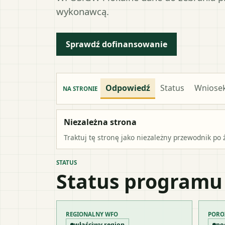
wykonawcą.
Sprawdź dofinansowanie
Odpowiedź
Status
Wniose
NA STRONIE
Niezależna strona
Traktuj tę stronę jako niezależny przewodnik po 
STATUS
Status programu
REGIONALNY WFO
PORO
właściwy region
po