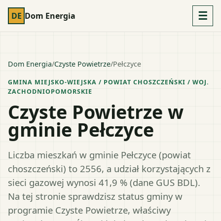
☰
DE
Dom Energia
Dom Energia
/
Czyste Powietrze
/
Pełczyce
GMINA MIEJSKO-WIEJSKA
/ POWIAT
CHOSZCZEŃSKI
/ WOJ.
ZACHODNIOPOMORSKIE
Czyste Powietrze w
gminie Pełczyce
Liczba mieszkań w gminie Pełczyce (powiat
choszczeński) to 2556, a udział korzystających z
sieci gazowej wynosi 41,9 % (dane GUS BDL).
Na tej stronie sprawdzisz status gminy w
programie Czyste Powietrze, właściwy