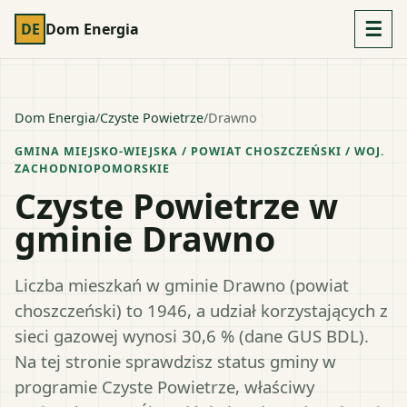
☰
DE
Dom Energia
Dom Energia
/
Czyste Powietrze
/
Drawno
GMINA MIEJSKO-WIEJSKA
/ POWIAT
CHOSZCZEŃSKI
/ WOJ.
ZACHODNIOPOMORSKIE
Czyste Powietrze w
gminie Drawno
Liczba mieszkań w gminie Drawno (powiat
choszczeński) to 1946, a udział korzystających z
sieci gazowej wynosi 30,6 % (dane GUS BDL).
Na tej stronie sprawdzisz status gminy w
programie Czyste Powietrze, właściwy