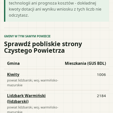
technologii ani prognoza kosztów - dokładnej
kwoty dotacji ani wyniku wniosku z tych liczb nie
odczytasz.
GMINY W TYM SAMYM POWIECIE
Sprawdź pobliskie strony
Czystego Powietrza
Gmina
Mieszkania (GUS BDL)
Kiwity
1006
powiat
lidzbarski
, woj.
warmińsko-
mazurskie
Lidzbark Warmiński
2184
(lidzbarski)
powiat
lidzbarski
, woj.
warmińsko-
mazurskie