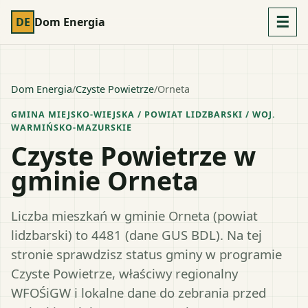
☰
DE
Dom Energia
Dom Energia
/
Czyste Powietrze
/
Orneta
GMINA MIEJSKO-WIEJSKA
/ POWIAT
LIDZBARSKI
/ WOJ.
WARMIŃSKO-MAZURSKIE
Czyste Powietrze w
gminie Orneta
Liczba mieszkań w gminie Orneta (powiat
lidzbarski) to 4481 (dane GUS BDL). Na tej
stronie sprawdzisz status gminy w programie
Czyste Powietrze, właściwy regionalny
WFOŚiGW i lokalne dane do zebrania przed