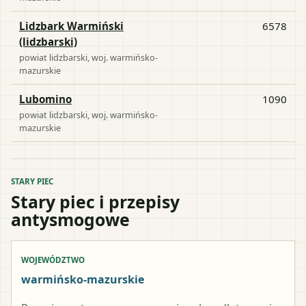
Lidzbark Warmiński
6578
(lidzbarski)
powiat
lidzbarski
, woj.
warmińsko-
mazurskie
Lubomino
1090
powiat
lidzbarski
, woj.
warmińsko-
mazurskie
STARY PIEC
Stary piec i przepisy
antysmogowe
WOJEWÓDZTWO
warmińsko-mazurskie