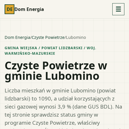
☰
DE
Dom Energia
Dom Energia
/
Czyste Powietrze
/
Lubomino
GMINA WIEJSKA
/ POWIAT
LIDZBARSKI
/ WOJ.
WARMIŃSKO-MAZURSKIE
Czyste Powietrze w
gminie Lubomino
Liczba mieszkań w gminie Lubomino (powiat
lidzbarski) to 1090, a udział korzystających z
sieci gazowej wynosi 3,9 % (dane GUS BDL). Na
tej stronie sprawdzisz status gminy w
programie Czyste Powietrze, właściwy