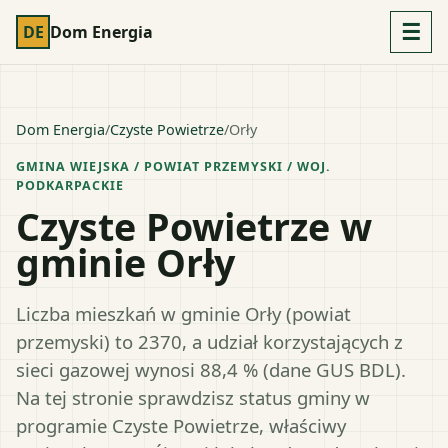
☰
DE
Dom Energia
Dom Energia
/
Czyste Powietrze
/
Orły
GMINA WIEJSKA
/ POWIAT
PRZEMYSKI
/ WOJ.
PODKARPACKIE
Czyste Powietrze w
gminie Orły
Liczba mieszkań w gminie Orły (powiat
przemyski) to 2370, a udział korzystających z
sieci gazowej wynosi 88,4 % (dane GUS BDL).
Na tej stronie sprawdzisz status gminy w
programie Czyste Powietrze, właściwy