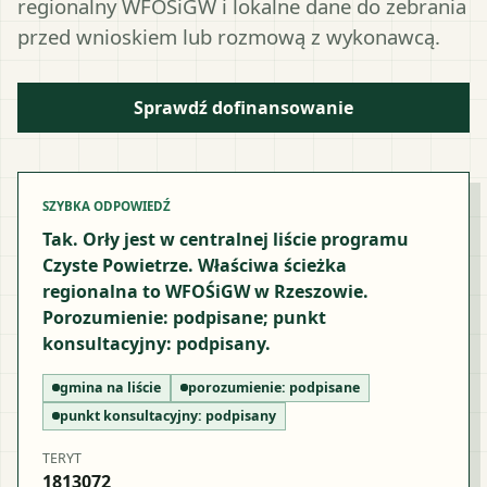
regionalny WFOŚiGW i lokalne dane do zebrania
przed wnioskiem lub rozmową z wykonawcą.
Sprawdź dofinansowanie
SZYBKA ODPOWIEDŹ
Tak. Orły jest w centralnej liście programu
Czyste Powietrze. Właściwa ścieżka
regionalna to WFOŚiGW w Rzeszowie.
Porozumienie: podpisane; punkt
konsultacyjny: podpisany.
gmina na liście
porozumienie:
podpisane
punkt konsultacyjny:
podpisany
TERYT
1813072