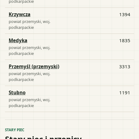
podkarpackie
Krzywcza
1394
powiat
przemyski
, woj.
podkarpackie
Medyka
1835
powiat
przemyski
, woj.
podkarpackie
Przemyśl (przemyski)
3313
powiat
przemyski
, woj.
podkarpackie
Stubno
1191
powiat
przemyski
, woj.
podkarpackie
STARY PIEC
Stary piec i przepisy