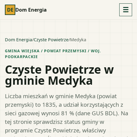
☰
DE
Dom Energia
Dom Energia
/
Czyste Powietrze
/
Medyka
GMINA WIEJSKA
/ POWIAT
PRZEMYSKI
/ WOJ.
PODKARPACKIE
Czyste Powietrze w
gminie Medyka
Liczba mieszkań w gminie Medyka (powiat
przemyski) to 1835, a udział korzystających z
sieci gazowej wynosi 81 % (dane GUS BDL). Na
tej stronie sprawdzisz status gminy w
programie Czyste Powietrze, właściwy