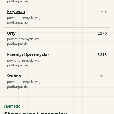
podkarpackie
Krzywcza
1394
powiat
przemyski
, woj.
podkarpackie
Orły
2370
powiat
przemyski
, woj.
podkarpackie
Przemyśl (przemyski)
3313
powiat
przemyski
, woj.
podkarpackie
Stubno
1191
powiat
przemyski
, woj.
podkarpackie
STARY PIEC
Stary piec i przepisy