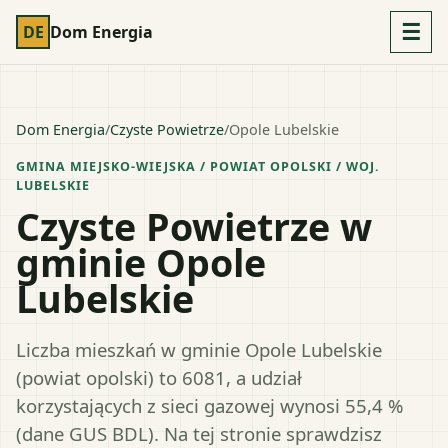
☰
DE
Dom Energia
Dom Energia
/
Czyste Powietrze
/
Opole Lubelskie
GMINA MIEJSKO-WIEJSKA
/ POWIAT
OPOLSKI
/ WOJ.
LUBELSKIE
Czyste Powietrze w
gminie Opole
Lubelskie
Liczba mieszkań w gminie Opole Lubelskie
(powiat opolski) to 6081, a udział
korzystających z sieci gazowej wynosi 55,4 %
(dane GUS BDL). Na tej stronie sprawdzisz