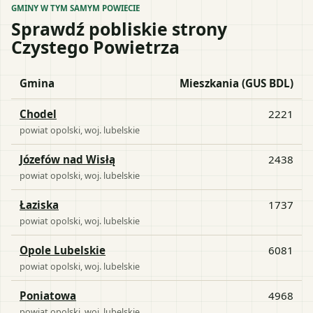
GMINY W TYM SAMYM POWIECIE
Sprawdź pobliskie strony
Czystego Powietrza
Gmina
Mieszkania (GUS BDL)
Chodel
2221
powiat
opolski
, woj.
lubelskie
Józefów nad Wisłą
2438
powiat
opolski
, woj.
lubelskie
Łaziska
1737
powiat
opolski
, woj.
lubelskie
Opole Lubelskie
6081
powiat
opolski
, woj.
lubelskie
Poniatowa
4968
powiat
opolski
, woj.
lubelskie