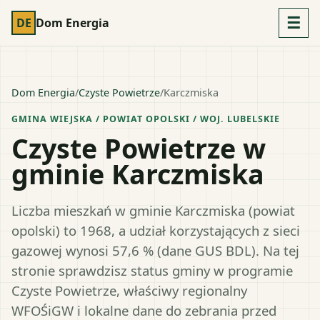
☰
DE
Dom Energia
Dom Energia
/
Czyste Powietrze
/
Karczmiska
GMINA WIEJSKA
/ POWIAT
OPOLSKI
/ WOJ.
LUBELSKIE
Czyste Powietrze w
gminie Karczmiska
Liczba mieszkań w gminie Karczmiska (powiat
opolski) to 1968, a udział korzystających z sieci
gazowej wynosi 57,6 % (dane GUS BDL). Na tej
stronie sprawdzisz status gminy w programie
Czyste Powietrze, właściwy regionalny
WFOŚiGW i lokalne dane do zebrania przed